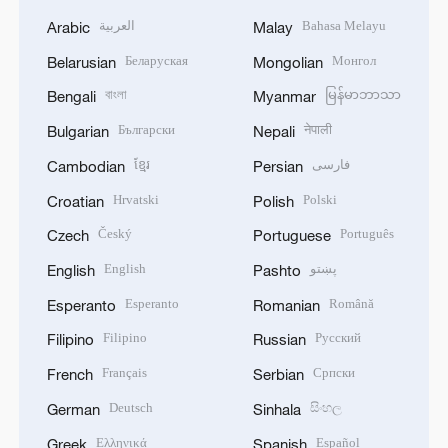
العربية
Bahasa Melayu
Arabic
Malay
Беларуская
Монгол
Belarusian
Mongolian
বাংলা
မြန်မာဘာသာ
Bengali
Myanmar
Български
नेपाली
Bulgarian
Nepali
ខ្មែរ
فارسی
Cambodian
Persian
Hrvatski
Polski
Croatian
Polish
Český
Português
Czech
Portuguese
English
پښتو
English
Pashto
Esperanto
Română
Esperanto
Romanian
Filipino
Русский
Filipino
Russian
Français
Српски
French
Serbian
Deutsch
සිංහල
German
Sinhala
Ελληνικά
Español
Greek
Spanish