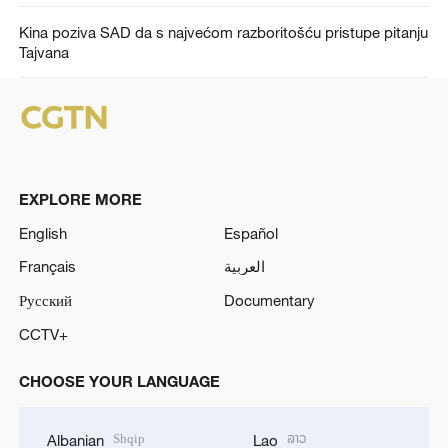
Kina poziva SAD da s najvećom razboritošću pristupe pitanju
Tajvana
EXPLORE MORE
English
Español
Français
العربية
Русский
Documentary
CCTV+
CHOOSE YOUR LANGUAGE
Shqip
ລາວ
Albanian
Lao