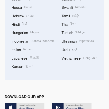
Hausa
Kiswahili
Hausa
Swahili
עברית
தமிழ்
Hebrew
Tamil
हिन्दी
ไทย
Hindi
Thai
Magyar
Türkçe
Hungarian
Turkish
Bahasa Indonesia
Українська
Indonesian
Ukrainian
Italiano
اردو
Italian
Urdu
日本語
Tiếng Việt
Japanese
Vietnamese
한국어
Korean
DOWNLOAD OUR APP