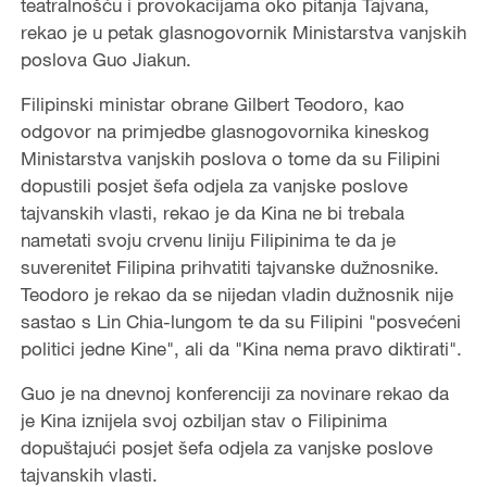
teatralnošću i provokacijama oko pitanja Tajvana,
rekao je u petak glasnogovornik Ministarstva vanjskih
poslova Guo Jiakun.
Filipinski ministar obrane Gilbert Teodoro, kao
odgovor na primjedbe glasnogovornika kineskog
Ministarstva vanjskih poslova o tome da su Filipini
dopustili posjet šefa odjela za vanjske poslove
tajvanskih vlasti, rekao je da Kina ne bi trebala
nametati svoju crvenu liniju Filipinima te da je
suverenitet Filipina prihvatiti tajvanske dužnosnike.
Teodoro je rekao da se nijedan vladin dužnosnik nije
sastao s Lin Chia-lungom te da su Filipini "posvećeni
politici jedne Kine", ali da "Kina nema pravo diktirati".
Guo je na dnevnoj konferenciji za novinare rekao da
je Kina iznijela svoj ozbiljan stav o Filipinima
dopuštajući posjet šefa odjela za vanjske poslove
tajvanskih vlasti.