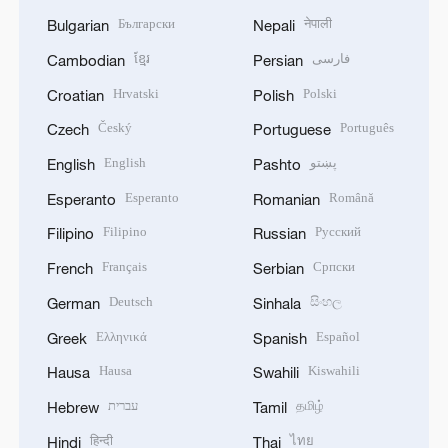
Български
नेपाली
Bulgarian
Nepali
ខ្មែរ
فارسی
Cambodian
Persian
Hrvatski
Polski
Croatian
Polish
Český
Português
Czech
Portuguese
English
پښتو
English
Pashto
Esperanto
Română
Esperanto
Romanian
Filipino
Русский
Filipino
Russian
Français
Српски
French
Serbian
Deutsch
සිංහල
German
Sinhala
Ελληνικά
Español
Greek
Spanish
Hausa
Kiswahili
Hausa
Swahili
עברית
தமிழ்
Hebrew
Tamil
हिन्दी
ไทย
Hindi
Thai