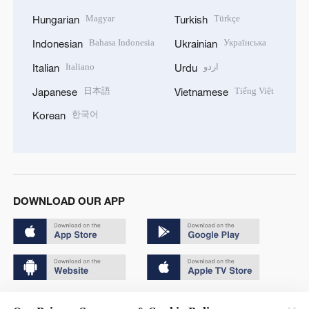
Magyar
Türkçe
Hungarian
Turkish
Bahasa Indonesia
Українська
Indonesian
Ukrainian
Italiano
اردو
Italian
Urdu
日本語
Tiếng Việt
Japanese
Vietnamese
한국어
Korean
DOWNLOAD OUR APP
Copyright © 2024 CGTN.