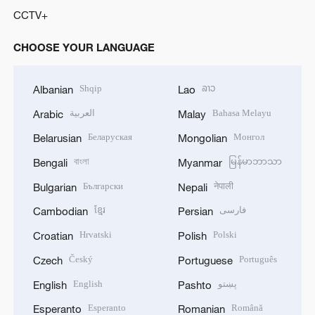
CCTV+
CHOOSE YOUR LANGUAGE
Shqip
ລາວ
Albanian
Lao
العربية
Bahasa Melayu
Arabic
Malay
Беларуская
Монгол
Belarusian
Mongolian
বাংলা
မြန်မာဘာသာ
Bengali
Myanmar
Български
नेपाली
Bulgarian
Nepali
ខ្មែរ
فارسی
Cambodian
Persian
Hrvatski
Polski
Croatian
Polish
Český
Português
Czech
Portuguese
English
پښتو
English
Pashto
Esperanto
Română
Esperanto
Romanian