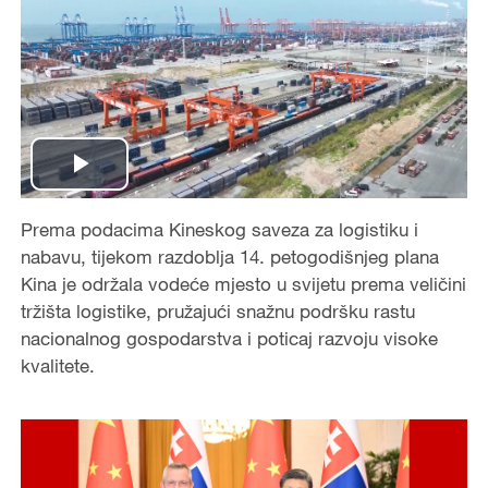
P
Prema podacima Kineskog saveza za logistiku i
l
nabavu, tijekom razdoblja 14. petogodišnjeg plana
a
Kina je održala vodeće mjesto u svijetu prema veličini
tržišta logistike, pružajući snažnu podršku rastu
y
nacionalnog gospodarstva i poticaj razvoju visoke
kvalitete.
V
i
d