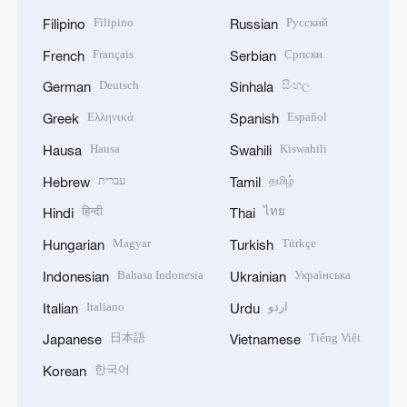
Filipino
Русский
Filipino
Russian
Français
Српски
French
Serbian
Deutsch
සිංහල
German
Sinhala
Ελληνικά
Español
Greek
Spanish
Hausa
Kiswahili
Hausa
Swahili
עברית
தமிழ்
Hebrew
Tamil
हिन्दी
ไทย
Hindi
Thai
Magyar
Türkçe
Hungarian
Turkish
Bahasa Indonesia
Українська
Indonesian
Ukrainian
Italiano
اردو
Italian
Urdu
日本語
Tiếng Việt
Japanese
Vietnamese
한국어
Korean