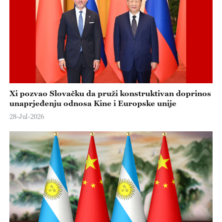
e
o
Xi pozvao Slovačku da pruži konstruktivan doprinos
unaprjeđenju odnosa Kine i Europske unije
28-Jul-2026