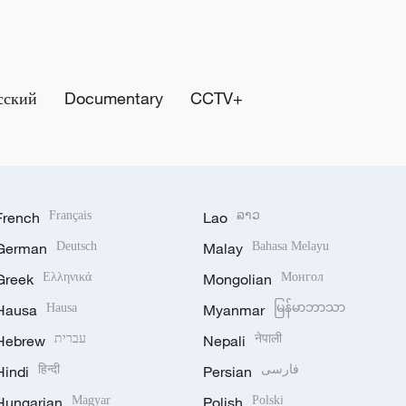
сский
Documentary
CCTV+
French
Français
Lao
ລາວ
German
Deutsch
Malay
Bahasa Melayu
Greek
Ελληνικά
Mongolian
Монгол
Hausa
Hausa
Myanmar
မြန်မာဘာသာ
Hebrew
עברית
Nepali
नेपाली
Hindi
हिन्दी
Persian
فارسی
Hungarian
Magyar
Polish
Polski