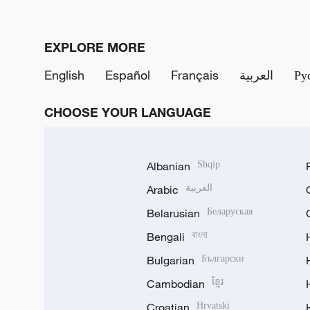
EXPLORE MORE
English
Español
Français
العربية
Ру
CHOOSE YOUR LANGUAGE
Albanian
Shqip
Arabic
العربية
Belarusian
Беларуская
Bengali
বাংলা
Bulgarian
Български
Cambodian
ខ្មែរ
Croatian
Hrvatski