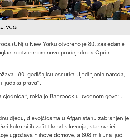
to: VCG
aroda (UN) u New Yorku otvoreno je 80. zasjedanje
oglasila otvorenom nova predsjednica Opće
žava i 80. godišnjicu osnutka Ujedinjenih naroda,
 i ljudska prava“.
a sjednica“, rekla je Baerbock u uvodnom govoru
ladnu djecu, djevojčicama u Afganistanu zabranjen je
eri kako bi ih zaštitile od silovanja, stanovnici
oje ugrožava njihove domove, a 808 milijuna ljudi i