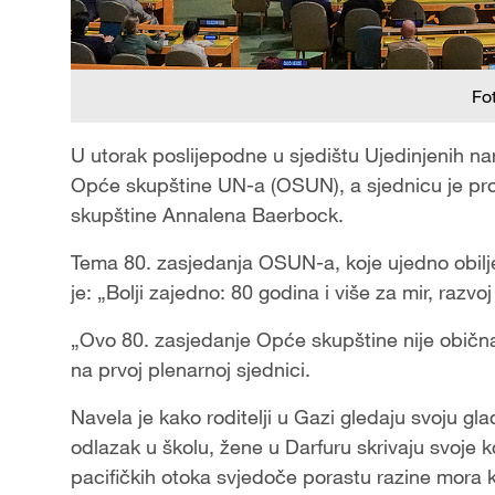
Fo
U utorak poslijepodne u sjedištu Ujedinjenih n
Opće skupštine UN-a (OSUN), a sjednicu je pr
skupštine Annalena Baerbock.
Tema 80. zasjedanja OSUN-a, koje ujedno obilje
je: „Bolji zajedno: 80 godina i više za mir, razvoj
„Ovo 80. zasjedanje Opće skupštine nije običn
na prvoj plenarnoj sjednici.
Navela je kako roditelji u Gazi gledaju svoju g
odlazak u školu, žene u Darfuru skrivaju svoje kć
pacifičkih otoka svjedoče porastu razine mora k