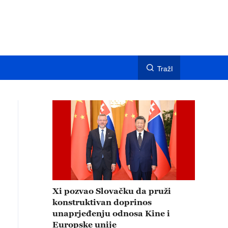
TražI
Xi pozvao Slovačku da pruži
konstruktivan doprinos
unaprjeđenju odnosa Kine i
Europske unije