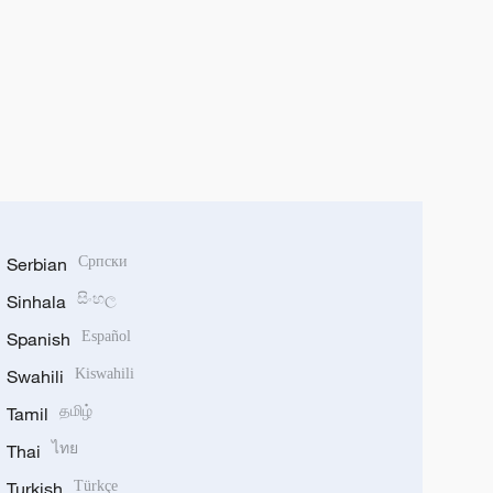
Serbian
Српски
Sinhala
සිංහල
Spanish
Español
Swahili
Kiswahili
Tamil
தமிழ்
Thai
ไทย
Turkish
Türkçe