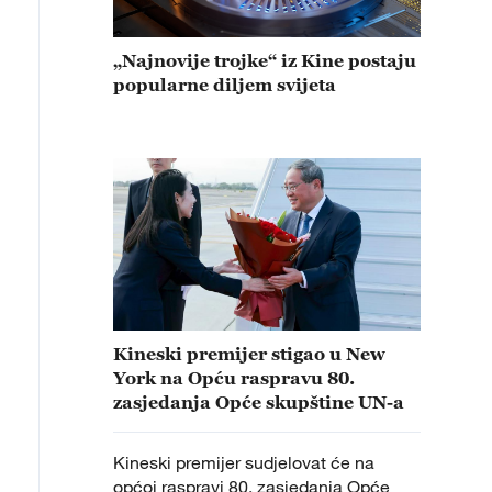
„Najnovije trojke“ iz Kine postaju
popularne diljem svijeta
Kineski premijer stigao u New
York na Opću raspravu 80.
zasjedanja Opće skupštine UN-a
Kineski premijer sudjelovat će na
općoj raspravi 80. zasjedanja Opće