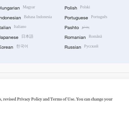
Hungarian
Magyar
Polish
Polski
Indonesian
Bahasa Indonesia
Portuguese
Português
Italian
Italiano
Pashto
پښتو
Japanese
日本語
Romanian
Română
Korean
한국어
Russian
Русский
es, revised Privacy Policy and Terms of Use. You can change your
备 11010502050052号
Disinformation report hotline: 010-8506146