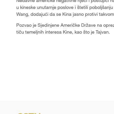
Nedavne američke negativne riječi i postupci nar
u kineske unutarnje poslove i štetili poboljšanj
Wang, dodajući da se Kina jasno protivi takvo
Pozvao je Sjedinjene Američke Države na oprez u
tiču temeljnih interesa Kine, kao što je Tajvan.