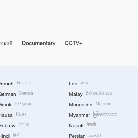
сский
Documentary
CCTV+
French
Français
Lao
ລາວ
German
Deutsch
Malay
Bahasa Melayu
Greek
Ελληνικά
Mongolian
Монгол
Hausa
Hausa
Myanmar
မြန်မာဘာသာ
Hebrew
עברית
Nepali
नेपाली
Hindi
हिन्दी
Persian
فارسی