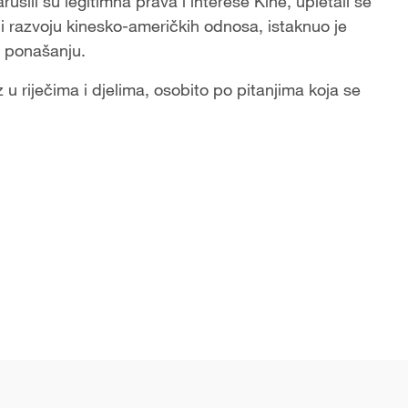
ušili su legitimna prava i interese Kine, upletali se
u i razvoju kinesko-američkih odnosa, istaknuo je
m ponašanju.
 riječima i djelima, osobito po pitanjima koja se