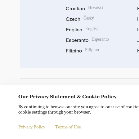
Croatian
Hrvatski
Czech
Český
English
English
Esperanto
Esperanto
Filipino
Filipino
DOWNLOAD OUR APP
Our Privacy Statement & Cookie Policy
By continuing to browse our site you agree to our use of cooki
cookie settings through your browser.
Privacy Policy
Terms of Use
Copyright © 2024 CGTN.
京ICP备20000184号
京公网安