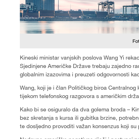
Fo
Kineski ministar vanjskih poslova Wang Yi reka
Sjedinjene Američke Države trebaju zajedno radit
globalnim izazovima i preuzeti odgovornosti kao
Wang, koji je i član Političkog biroa Centralnog
tijekom telefonskog razgovora s američkim dr
Kako bi se osiguralo da dva golema broda – Kin
bez skretanja s kursa ili gubitka brzine, potreb
te dosljedno provoditi važan konsenzus koji su 