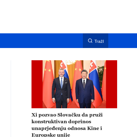
TražI
Xi pozvao Slovačku da pruži
konstruktivan doprinos
unaprjeđenju odnosa Kine i
Europske unije