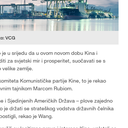
to: VCG
o je u srijedu da u ovom novom dobu Kina i
i za svjetski mir i prosperitet, suočavati se s
 velike zemlje.
 komiteta Komunističke partije Kine, to je rekao
žavnim tajnikom Marcom Rubiom.
e i Sjedinjenih Američkih Država – plove zajedno
no je držati se strateškog vodstva državnih čelnika
postigli, rekao je Wang.