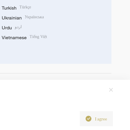
Turkish
Türkçe
Ukrainian
Українська
Urdu
اردو
Vietnamese
Tiếng Việt
I agree
6