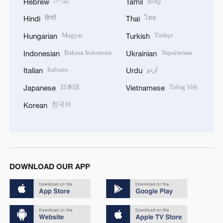
עברית
தமிழ்
Hebrew
Tamil
हिन्दी
ไทย
Hindi
Thai
Magyar
Türkçe
Hungarian
Turkish
Bahasa Indonesia
Українська
Indonesian
Ukrainian
Italiano
اردو
Italian
Urdu
日本語
Tiếng Việt
Japanese
Vietnamese
한국어
Korean
DOWNLOAD OUR APP