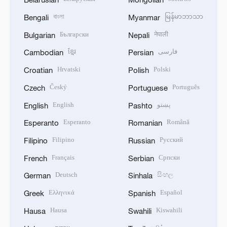
বাংলা
မြန်မာဘာသာ
Bengali
Myanmar
Български
नेपाली
Bulgarian
Nepali
ខ្មែរ
فارسی
Cambodian
Persian
Hrvatski
Polski
Croatian
Polish
Český
Português
Czech
Portuguese
English
پښتو
English
Pashto
Esperanto
Română
Esperanto
Romanian
Filipino
Русский
Filipino
Russian
Français
Српски
French
Serbian
Deutsch
සිංහල
German
Sinhala
Ελληνικά
Español
Greek
Spanish
Hausa
Kiswahili
Hausa
Swahili