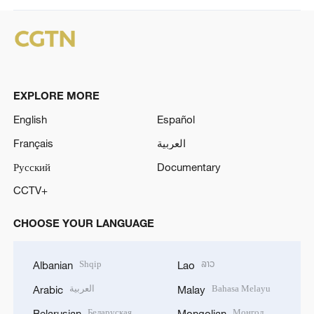
EXPLORE MORE
English
Español
Français
العربية
Русский
Documentary
CCTV+
CHOOSE YOUR LANGUAGE
Shqip
ລາວ
Albanian
Lao
العربية
Bahasa Melayu
Arabic
Malay
Беларуская
Монгол
Belarusian
Mongolian