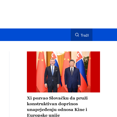
TražI
Xi pozvao Slovačku da pruži
konstruktivan doprinos
unaprjeđenju odnosa Kine i
Europske unije