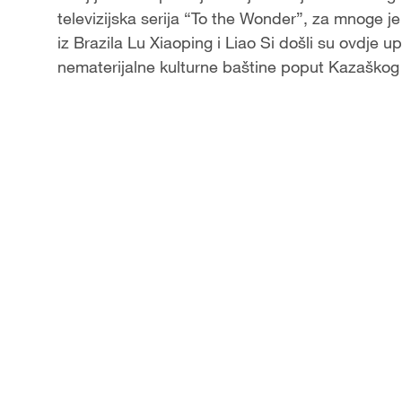
televizijska serija “To the Wonder”, za mnoge j
a
iz Brazila Lu Xiaoping i Liao Si došli su ovdje u
nematerijalne kulturne baštine poput Kazaškog v
y
V
i
d
e
o