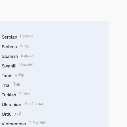
Serbian
Српски
Sinhala
සිංහල
Spanish
Español
Swahili
Kiswahili
Tamil
தமிழ்
Thai
ไทย
Turkish
Türkçe
Ukrainian
Українська
Urdu
اردو
Vietnamese
Tiếng Việt