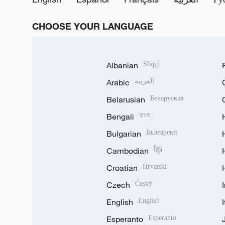
CHOOSE YOUR LANGUAGE
Albanian
Shqip
Arabic
العربية
Belarusian
Беларуская
Bengali
বাংলা
Bulgarian
Български
Cambodian
ខ្មែរ
Croatian
Hrvatski
Czech
Český
English
English
Esperanto
Esperanto