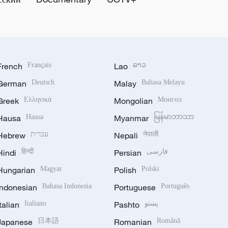
French
Français
Lao
ລາວ
German
Deutsch
Malay
Bahasa Melayu
Greek
Ελληνικά
Mongolian
Монгол
Hausa
Hausa
Myanmar
မြန်မာဘာသာ
Hebrew
עברית
Nepali
नेपाली
Hindi
हिन्दी
Persian
فارسی
Hungarian
Magyar
Polish
Polski
Indonesian
Bahasa Indonesia
Portuguese
Português
Italian
Italiano
Pashto
پښتو
Japanese
日本語
Romanian
Română