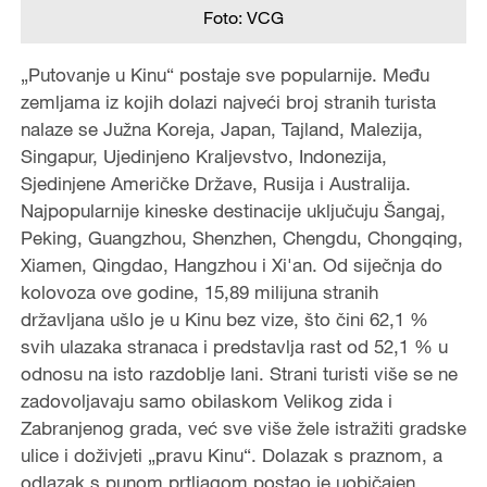
Foto: VCG
„Putovanje u Kinu“ postaje sve popularnije. Među
zemljama iz kojih dolazi najveći broj stranih turista
nalaze se Južna Koreja, Japan, Tajland, Malezija,
Singapur, Ujedinjeno Kraljevstvo, Indonezija,
Sjedinjene Američke Države, Rusija i Australija.
Najpopularnije kineske destinacije uključuju Šangaj,
Peking, Guangzhou, Shenzhen, Chengdu, Chongqing,
Xiamen, Qingdao, Hangzhou i Xi'an. Od siječnja do
kolovoza ove godine, 15,89 milijuna stranih
državljana ušlo je u Kinu bez vize, što čini 62,1 %
svih ulazaka stranaca i predstavlja rast od 52,1 % u
odnosu na isto razdoblje lani. Strani turisti više se ne
zadovoljavaju samo obilaskom Velikog zida i
Zabranjenog grada, već sve više žele istražiti gradske
ulice i doživjeti „pravu Kinu“. Dolazak s praznom, a
odlazak s punom prtljagom postao je uobičajen