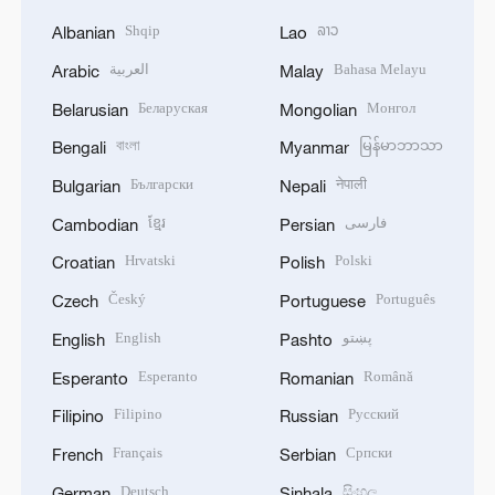
Shqip
ລາວ
Albanian
Lao
العربية
Bahasa Melayu
Arabic
Malay
Беларуская
Монгол
Belarusian
Mongolian
বাংলা
မြန်မာဘာသာ
Bengali
Myanmar
Български
नेपाली
Bulgarian
Nepali
ខ្មែរ
فارسی
Cambodian
Persian
Hrvatski
Polski
Croatian
Polish
Český
Português
Czech
Portuguese
English
پښتو
English
Pashto
Esperanto
Română
Esperanto
Romanian
Filipino
Русский
Filipino
Russian
Français
Српски
French
Serbian
Deutsch
සිංහල
German
Sinhala