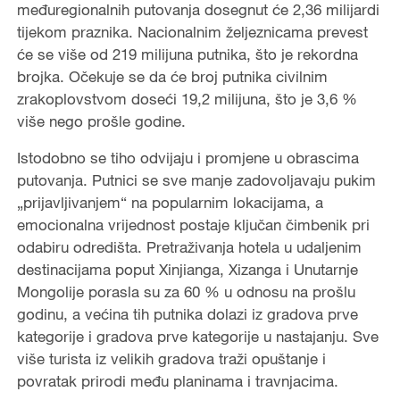
međuregionalnih putovanja dosegnut će 2,36 milijardi
tijekom praznika. Nacionalnim željeznicama prevest
će se više od 219 milijuna putnika, što je rekordna
brojka. Očekuje se da će broj putnika civilnim
zrakoplovstvom doseći 19,2 milijuna, što je 3,6 %
više nego prošle godine.
Istodobno se tiho odvijaju i promjene u obrascima
putovanja. Putnici se sve manje zadovoljavaju pukim
„prijavljivanjem“ na popularnim lokacijama, a
emocionalna vrijednost postaje ključan čimbenik pri
odabiru odredišta. Pretraživanja hotela u udaljenim
destinacijama poput Xinjianga, Xizanga i Unutarnje
Mongolije porasla su za 60 % u odnosu na prošlu
godinu, a većina tih putnika dolazi iz gradova prve
kategorije i gradova prve kategorije u nastajanju. Sve
više turista iz velikih gradova traži opuštanje i
povratak prirodi među planinama i travnjacima.