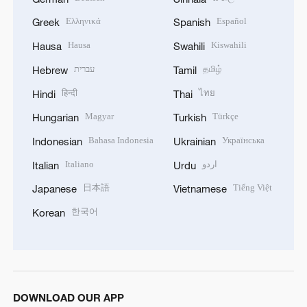
Ελληνικά
Español
Greek
Spanish
Hausa
Kiswahili
Hausa
Swahili
עברית
தமிழ்
Hebrew
Tamil
हिन्दी
ไทย
Hindi
Thai
Magyar
Türkçe
Hungarian
Turkish
Bahasa Indonesia
Українська
Indonesian
Ukrainian
Italiano
اردو
Italian
Urdu
日本語
Tiếng Việt
Japanese
Vietnamese
한국어
Korean
DOWNLOAD OUR APP