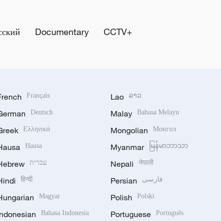
сский
Documentary
CCTV+
French
Français
Lao
ລາວ
German
Deutsch
Malay
Bahasa Melayu
Greek
Ελληνικά
Mongolian
Монгол
Hausa
Hausa
Myanmar
မြန်မာဘာသာ
Hebrew
עברית
Nepali
नेपाली
Hindi
हिन्दी
Persian
فارسی
Hungarian
Magyar
Polish
Polski
Indonesian
Bahasa Indonesia
Portuguese
Português