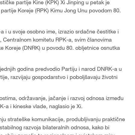
ičke partije Kine (KPK) Xi Jinping u petak je
 partije Koreje (RPK) Kimu Jong Unu povodom 80.
a i u svoje osobno ime, izrazio srdačne čestitke i
u, Centralnom komitetu RPK-a, svim članovima
e Koreje (DNRK) u povodu 80. obljetnice osnutka
sljednjih godina predvodio Partiju i narod DNRK-a u
je, razvijaju gospodarstvo i poboljšavaju životni
stima, održavanje, jačanje i razvoj odnosa između
-a i kineske vlade, naglasio je Xi.
u strateške komunikacije, produbljivanju praktične
stabilnog razvoja bilateralnih odnosa, kako bi