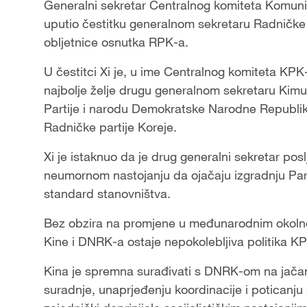
Generalni sekretar Centralnog komiteta Komunist
uputio čestitku generalnom sekretaru Radničke
obljetnice osnutka RPK-a.
U čestitci Xi je, u ime Centralnog komiteta KPK-
najbolje želje drugu generalnom sekretaru Kim
Partije i narodu Demokratske Narodne Republik
Radničke partije Koreje.
Xi je istaknuo da je drug generalni sekretar po
neumornom nastojanju da ojačaju izgradnju Parti
standard stanovništva.
Bez obzira na promjene u međunarodnim okolno
Kine i DNRK-a ostaje nepokolebljiva politika KPK
Kina je spremna surađivati s DNRK-om na jačanj
suradnje, unaprjeđenju koordinacije i poticanju 