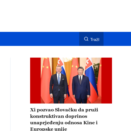
TražI
Xi pozvao Slovačku da pruži
konstruktivan doprinos
unaprjeđenju odnosa Kine i
Europske unije