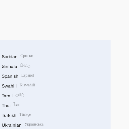
Serbian
Српски
Sinhala
සිංහල
Spanish
Español
Swahili
Kiswahili
Tamil
தமிழ்
Thai
ไทย
Turkish
Türkçe
Ukrainian
Українська