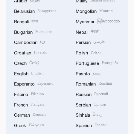
العربية
Bahasa Melayu
Arabic
Malay
Беларуская
Монгол
Belarusian
Mongolian
বাংলা
မြန်မာဘာသာ
Bengali
Myanmar
Български
नेपाली
Bulgarian
Nepali
ខ្មែរ
فارسی
Cambodian
Persian
Hrvatski
Polski
Croatian
Polish
Český
Português
Czech
Portuguese
English
پښتو
English
Pashto
Esperanto
Română
Esperanto
Romanian
Filipino
Русский
Filipino
Russian
Français
Српски
French
Serbian
Deutsch
සිංහල
German
Sinhala
Ελληνικά
Español
Greek
Spanish