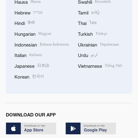
Hausa
Kiswahili
Hausa
Swahili
עברית
தமிழ்
Hebrew
Tamil
हिन्दी
ไทย
Hindi
Thai
Magyar
Türkçe
Hungarian
Turkish
Bahasa Indonesia
Українська
Indonesian
Ukrainian
Italiano
اردو
Italian
Urdu
日本語
Tiếng Việt
Japanese
Vietnamese
한국어
Korean
DOWNLOAD OUR APP