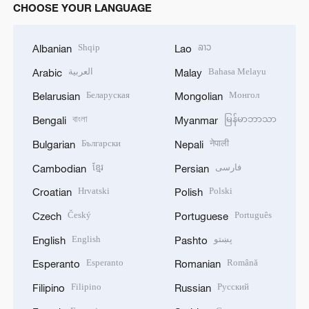
CHOOSE YOUR LANGUAGE
Shqip
ລາວ
Albanian
Lao
العربية
Bahasa Melayu
Arabic
Malay
Беларуская
Монгол
Belarusian
Mongolian
বাংলা
မြန်မာဘာသာ
Bengali
Myanmar
Български
नेपाली
Bulgarian
Nepali
ខ្មែរ
فارسی
Cambodian
Persian
Hrvatski
Polski
Croatian
Polish
Český
Português
Czech
Portuguese
English
پښتو
English
Pashto
Esperanto
Română
Esperanto
Romanian
Filipino
Русский
Filipino
Russian