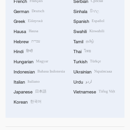
Français
Српски
French
Serbian
Deutsch
සිංහල
German
Sinhala
Ελληνικά
Español
Greek
Spanish
Hausa
Kiswahili
Hausa
Swahili
עברית
தமிழ்
Hebrew
Tamil
हिन्दी
ไทย
Hindi
Thai
Magyar
Türkçe
Hungarian
Turkish
Bahasa Indonesia
Українська
Indonesian
Ukrainian
Italiano
اردو
Italian
Urdu
日本語
Tiếng Việt
Japanese
Vietnamese
한국어
Korean