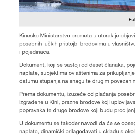
Fo
Kinesko Ministarstvo prometa u utorak je objav
posebnih lučkih pristojbi brodovima u vlasništ
i pojedinaca.
Dokument, koji se sastoji od deset članaka, p
naplate, subjektima ovlaštenima za prikupljanje 
datumu stupanja na snagu te drugim povezanim
Prema dokumentu, izuzeće od plaćanja posebnih
izgrađene u Kini, prazne brodove koji uplovljava
popravaka te druge brodove koji budu procijenje
U dokumentu se također navodi da će se opseg i 
naplate, dinamički prilagođavati u skladu s ok