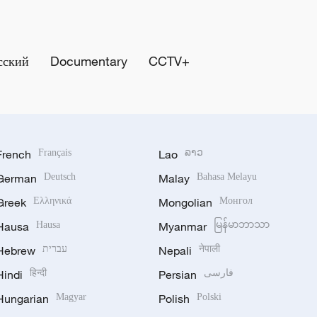
сский
Documentary
CCTV+
French
Français
Lao
ລາວ
German
Deutsch
Malay
Bahasa Melayu
Greek
Ελληνικά
Mongolian
Монгол
Hausa
Hausa
Myanmar
မြန်မာဘာသာ
Hebrew
עברית
Nepali
नेपाली
Hindi
हिन्दी
Persian
فارسی
Hungarian
Magyar
Polish
Polski