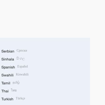
Serbian
Српски
Sinhala
සිංහල
Spanish
Español
Swahili
Kiswahili
Tamil
தமிழ்
Thai
ไทย
Turkish
Türkçe