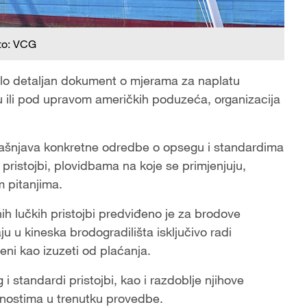
to: VCG
ilo detaljan dokument o mjerama za naplatu
vu ili pod upravom američkih poduzeća, organizacija
ojašnjava konkretne odredbe o opsegu i standardima
pristojbi, plovidbama na koje se primjenjuju,
 pitanjima.
 lučkih pristojbi predviđeno je za brodove
ju u kineska brodogradilišta isključivo radi
ni kao izuzeti od plaćanja.
standardi pristojbi, kao i razdoblje njihove
olnostima u trenutku provedbe.