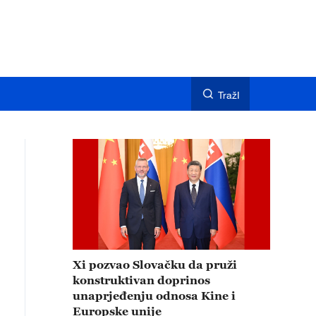
TražI
Xi pozvao Slovačku da pruži
konstruktivan doprinos
unaprjeđenju odnosa Kine i
Europske unije