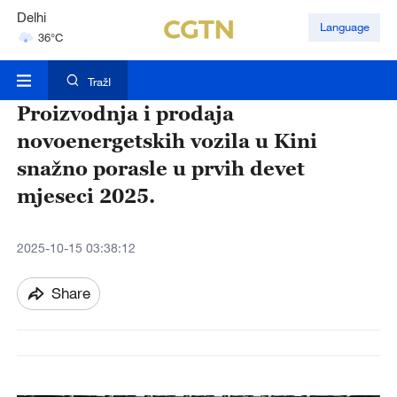
Hyderabad
Language
42°C
Mumbai
31°C
TražI
Proizvodnja i prodaja
novoenergetskih vozila u Kini
snažno porasle u prvih devet
mjeseci 2025.
2025-10-15 03:38:12
Share