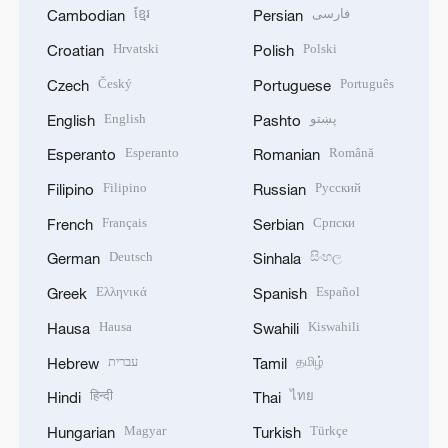
ខ្មែរ
فارسی
Cambodian
Persian
Hrvatski
Polski
Croatian
Polish
Český
Português
Czech
Portuguese
English
پښتو
English
Pashto
Esperanto
Română
Esperanto
Romanian
Filipino
Русский
Filipino
Russian
Français
Српски
French
Serbian
Deutsch
සිංහල
German
Sinhala
Ελληνικά
Español
Greek
Spanish
Hausa
Kiswahili
Hausa
Swahili
עברית
தமிழ்
Hebrew
Tamil
हिन्दी
ไทย
Hindi
Thai
Magyar
Türkçe
Hungarian
Turkish