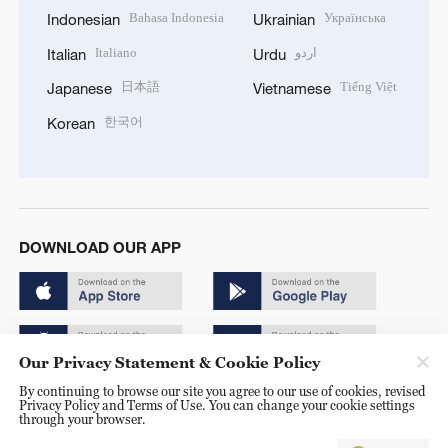
Bahasa Indonesia
Українська
Indonesian
Ukrainian
Italiano
اردو
Italian
Urdu
日本語
Tiếng Việt
Japanese
Vietnamese
한국어
Korean
DOWNLOAD OUR APP
Our Privacy Statement & Cookie Policy
By continuing to browse our site you agree to our use of cookies, revised
Copyright © 2024 CGTN.
Privacy Policy and Terms of Use. You can change your cookie settings
through your browser.
京ICP备20000184号