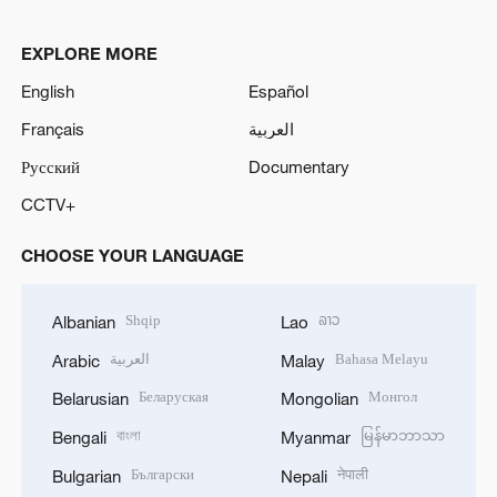
EXPLORE MORE
English
Español
Français
العربية
Русский
Documentary
CCTV+
CHOOSE YOUR LANGUAGE
Shqip
ລາວ
Albanian
Lao
العربية
Bahasa Melayu
Arabic
Malay
Беларуская
Монгол
Belarusian
Mongolian
বাংলা
မြန်မာဘာသာ
Bengali
Myanmar
Български
नेपाली
Bulgarian
Nepali