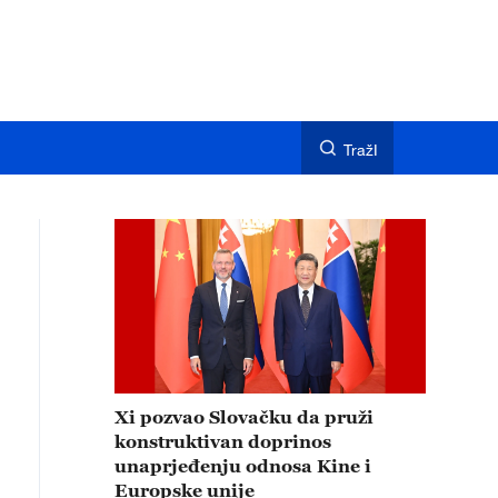
TražI
Xi pozvao Slovačku da pruži
konstruktivan doprinos
unaprjeđenju odnosa Kine i
Europske unije