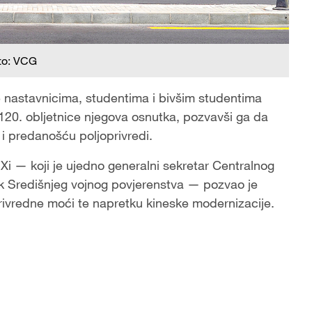
to: VCG
ke nastavnicima, studentima i bivšim studentima
120. obljetnice njegova osnutka, pozvavši ga da
 i predanošću poljoprivredi.
i — koji je ujedno generalni sekretar Centralnog
ik Središnjeg vojnog povjerenstva — pozvao je
privredne moći te napretku kineske modernizacije.