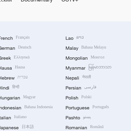
French
Français
Lao
ລາວ
German
Deutsch
Malay
Bahasa Melayu
Greek
Ελληνικά
Mongolian
Монгол
Hausa
Hausa
Myanmar
မြန်မာဘာသာ
Hebrew
עברית
Nepali
नेपाली
Hindi
हिन्दी
Persian
فارسی
Hungarian
Magyar
Polish
Polski
Indonesian
Bahasa Indonesia
Portuguese
Português
Italian
Italiano
Pashto
پښتو
Japanese
日本語
Romanian
Română