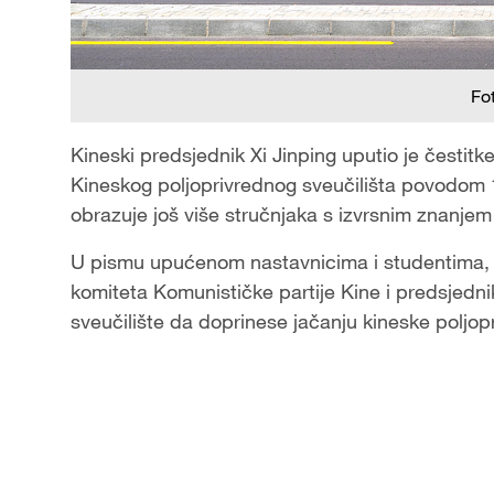
Fo
Kineski predsjednik Xi Jinping uputio je čestit
Kineskog poljoprivrednog sveučilišta povodom 
obrazuje još više stručnjaka s izvrsnim znanjem
U pismu upućenom nastavnicima i studentima, X
komiteta Komunističke partije Kine i predsjedn
sveučilište da doprinese jačanju kineske poljo