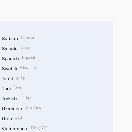
Serbian
Српски
Sinhala
සිංහල
Spanish
Español
Swahili
Kiswahili
Tamil
தமிழ்
Thai
ไทย
Turkish
Türkçe
Ukrainian
Українська
Urdu
اردو
Vietnamese
Tiếng Việt