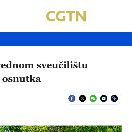
rednom sveučilištu
u osnutka