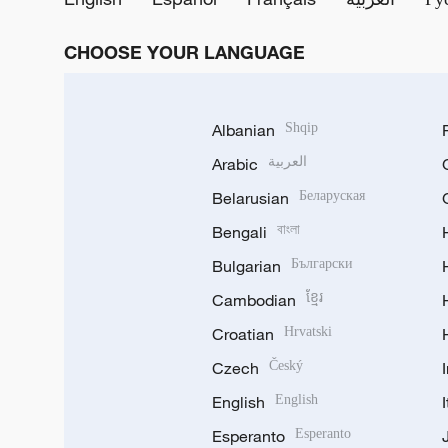
CHOOSE YOUR LANGUAGE
Albanian
Shqip
Arabic
العربية
Belarusian
Беларуская
Bengali
বাংলা
Bulgarian
Български
Cambodian
ខ្មែរ
Croatian
Hrvatski
Czech
Český
English
English
Esperanto
Esperanto