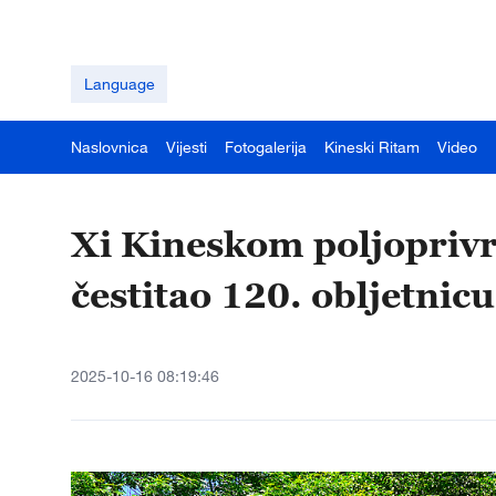
Language
Naslovnica
Vijesti
Fotogalerija
Kineski Ritam
Video
Xi Kineskom poljopriv
čestitao 120. obljetnic
2025-10-16 08:19:46