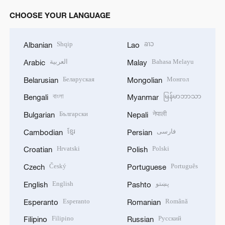
CHOOSE YOUR LANGUAGE
Shqip
ລາວ
Albanian
Lao
العربية
Bahasa Melayu
Arabic
Malay
Беларуская
Монгол
Belarusian
Mongolian
বাংলা
မြန်မာဘာသာ
Bengali
Myanmar
Български
नेपाली
Bulgarian
Nepali
ខ្មែរ
فارسی
Cambodian
Persian
Hrvatski
Polski
Croatian
Polish
Český
Português
Czech
Portuguese
English
پښتو
English
Pashto
Esperanto
Română
Esperanto
Romanian
Filipino
Русский
Filipino
Russian