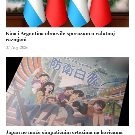
Kina i Argentina obnovile sporazum o valutnoj
razmjeni
07-Aug-2026
Japan ne može simpatičnim crtežima na koricama