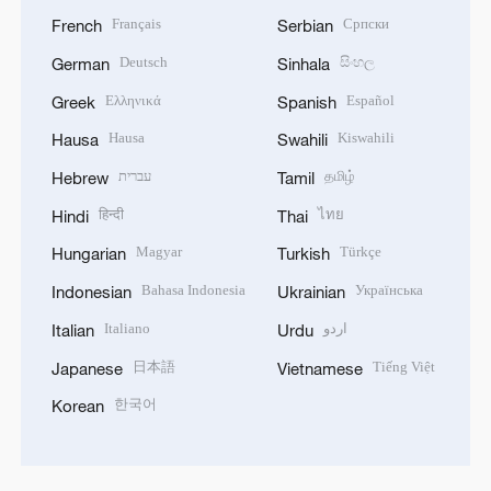
Français
Српски
French
Serbian
Deutsch
සිංහල
German
Sinhala
Ελληνικά
Español
Greek
Spanish
Hausa
Kiswahili
Hausa
Swahili
עברית
தமிழ்
Hebrew
Tamil
हिन्दी
ไทย
Hindi
Thai
Magyar
Türkçe
Hungarian
Turkish
Bahasa Indonesia
Українська
Indonesian
Ukrainian
Italiano
اردو
Italian
Urdu
日本語
Tiếng Việt
Japanese
Vietnamese
한국어
Korean