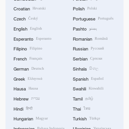
Hrvatski
Polski
Croatian
Polish
Český
Português
Czech
Portuguese
English
پښتو
English
Pashto
Esperanto
Română
Esperanto
Romanian
Filipino
Русский
Filipino
Russian
Français
Српски
French
Serbian
Deutsch
සිංහල
German
Sinhala
Ελληνικά
Español
Greek
Spanish
Hausa
Kiswahili
Hausa
Swahili
עברית
தமிழ்
Hebrew
Tamil
हिन्दी
ไทย
Hindi
Thai
Magyar
Türkçe
Hungarian
Turkish
Bahasa Indonesia
Українська
Indonesian
Ukrainian