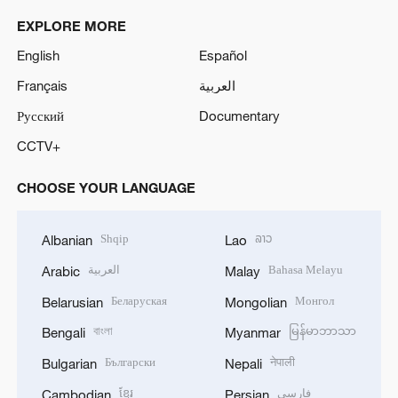
EXPLORE MORE
English
Español
Français
العربية
Русский
Documentary
CCTV+
CHOOSE YOUR LANGUAGE
Shqip
ລາວ
Albanian
Lao
العربية
Bahasa Melayu
Arabic
Malay
Беларуская
Монгол
Belarusian
Mongolian
বাংলা
မြန်မာဘာသာ
Bengali
Myanmar
Български
नेपाली
Bulgarian
Nepali
ខ្មែរ
فارسی
Cambodian
Persian