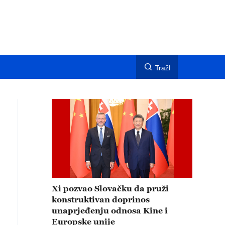
TražI
Xi pozvao Slovačku da pruži
konstruktivan doprinos
unaprjeđenju odnosa Kine i
Europske unije