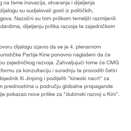
 na teme inovacija, otvaranja i dijeljenja
alogu su sudjelovali gosti iz političkih,
ova. Nazočni su tom prilikom temeljiti razmijenili
dardima, dijeljenju prilika razvoja te zajedničkom
oru dijalogu izjavio da se je 4. plenarnom
unističke Partije Kine ponovno naglašeni da će
 etapu zajedničkog razvoja. Zahvaljujući tome će CMG
tformu za konzultaciju i suradnju te provoditi četiri
sjednik Xi Jinping i podijeliti "kineski nacrt" za
jim prednostima u području globalne propagande
nije pokazao nove prilike za "dubinski razvoj u Kini".