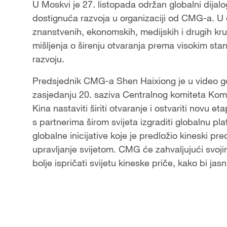
U Moskvi je 27. listopada održan globalni dijalog
dostignuća razvoja u organizaciji od CMG-a. U dij
znanstvenih, ekonomskih, medijskih i drugih krug
mišljenja o širenju otvaranja prema visokim stan
razvoju.
Predsjednik CMG-a Shen Haixiong je u video gov
zasjedanju 20. saziva Centralnog komiteta Kom
Kina nastaviti širiti otvaranje i ostvariti novu
s partnerima širom svijeta izgraditi globalnu pla
globalne inicijative koje je predložio kineski pred
upravljanje svijetom. CMG će zahvaljujući svo
bolje ispričati svijetu kineske priče, kako bi jas