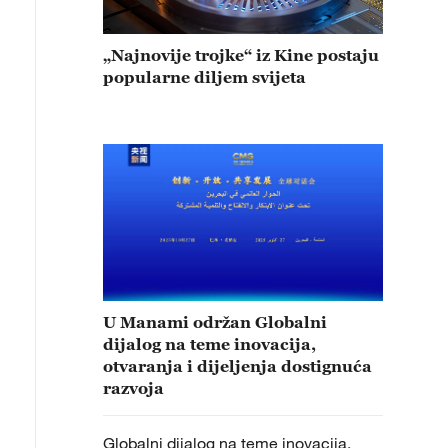
„Najnovije trojke“ iz Kine postaju
popularne diljem svijeta
U Manami održan Globalni
dijalog na teme inovacija,
otvaranja i dijeljenja dostignuća
razvoja
Globalni dijalog na teme inovacija,