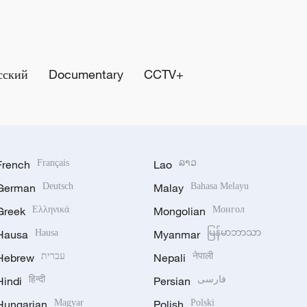
сский
Documentary
CCTV+
French
Français
Lao
ລາວ
German
Deutsch
Malay
Bahasa Melayu
Greek
Ελληνικά
Mongolian
Монгол
Hausa
Hausa
Myanmar
မြန်မာဘာသာ
Hebrew
עברית
Nepali
नेपाली
Hindi
हिन्दी
Persian
فارسی
Hungarian
Magyar
Polish
Polski