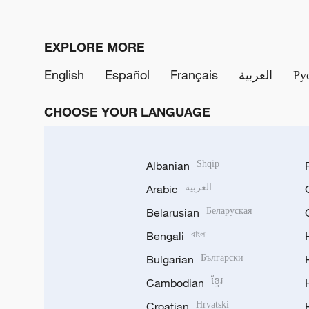
EXPLORE MORE
English
Español
Français
العربية
Ру
CHOOSE YOUR LANGUAGE
Albanian
Shqip
Arabic
العربية
Belarusian
Беларуская
Bengali
বাংলা
Bulgarian
Български
Cambodian
ខ្មែរ
Croatian
Hrvatski