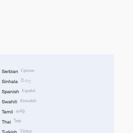
Serbian
Српски
Sinhala
සිංහල
Spanish
Español
Swahili
Kiswahili
Tamil
தமிழ்
Thai
ไทย
Turkish
Türkçe