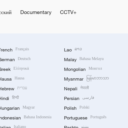
сский
Documentary
CCTV+
French
Français
Lao
ລາວ
German
Deutsch
Malay
Bahasa Melayu
Greek
Ελληνικά
Mongolian
Монгол
Hausa
Hausa
Myanmar
မြန်မာဘာသာ
Hebrew
עברית
Nepali
नेपाली
Hindi
हिन्दी
Persian
فارسی
Hungarian
Magyar
Polish
Polski
Indonesian
Bahasa Indonesia
Portuguese
Português
Italian
Italiano
Pashto
پښتو