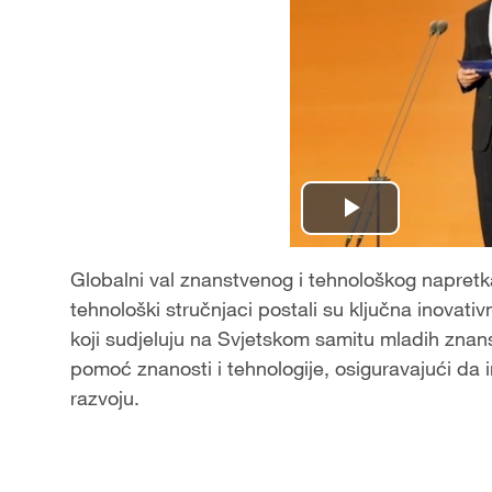
P
l
Globalni val znanstvenog i tehnološkog napretka
tehnološki stručnjaci postali su ključna inovativn
a
koji sudjeluju na Svjetskom samitu mladih znan
pomoć znanosti i tehnologije, osiguravajući da 
y
razvoju.
V
i