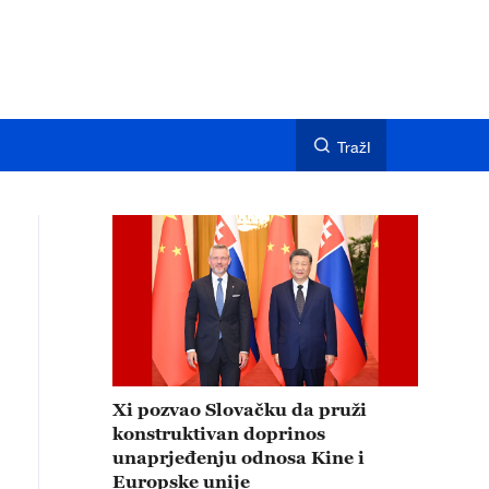
TražI
Xi pozvao Slovačku da pruži
konstruktivan doprinos
unaprjeđenju odnosa Kine i
Europske unije