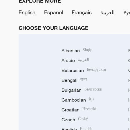
EXPLORE MORE
English
Español
Français
العربية
Ру
CHOOSE YOUR LANGUAGE
Albanian
Shqip
Arabic
العربية
Belarusian
Беларуская
Bengali
বাংলা
Bulgarian
Български
Cambodian
ខ្មែរ
Croatian
Hrvatski
Czech
Český
English
English