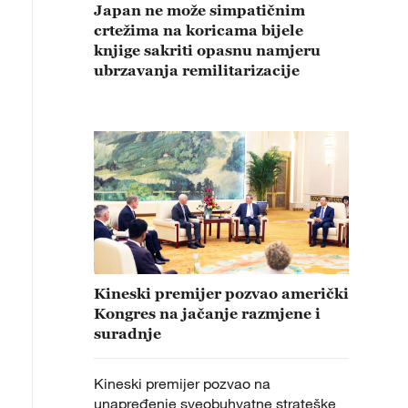
Japan ne može simpatičnim
crtežima na koricama bijele
knjige sakriti opasnu namjeru
ubrzavanja remilitarizacije
Kineski premijer pozvao američki
Kongres na jačanje razmjene i
suradnje
Kineski premijer pozvao na
unapređenje sveobuhvatne strateške