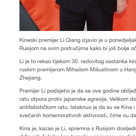
Kineski premijer Li Qiang izjavio je u ponedjelj
Rusijom na svim područjima kako bi još bolje oč
Li je to rekao tijekom 30. redovitog sastanka ki
ruskim premijerom Mihailom Mišustinom u Hang
Zhejiang.
Premijer Li podsjetio je da se ove godine obil
ratu otpora protiv japanske agresije, Velikom
antifašističkom ratu. Istaknuo je da su se Kina
svečanih komemorativnih aktivnosti, čime su daljn
Kina je, kazao je Li, spremna s Rusijom doslje