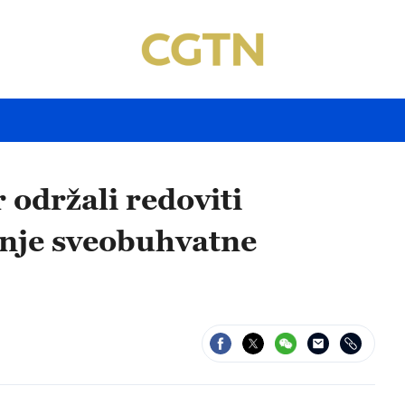
 održali redoviti
čanje sveobuhvatne