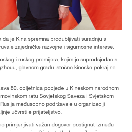
ak da je Kina spremna produbljivati suradnju s
uvale zajedničke razvojne i sigurnosne interese.
neskog i ruskog premijera, kojim je supredsjedao s
zhouu, glavnom gradu istočne kineske pokrajine
ježava 80. obljetnica pobjede u Kineskom narodnom
 domovinskom ratu Sovjetskog Saveza i Svjetskom
 i Rusija međusobno podržavale u organizaciji
je učvrstile prijateljstvo.
dno primjenjivati važan dogovor postignut između