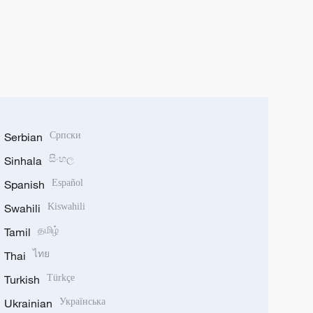
Serbian
Српски
Sinhala
සිංහල
Spanish
Español
Swahili
Kiswahili
Tamil
தமிழ்
Thai
ไทย
Turkish
Türkçe
Ukrainian
Українська