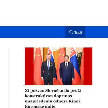
TražI
Xi pozvao Slovačku da pruži
konstruktivan doprinos
unaprjeđenju odnosa Kine i
Europske unije