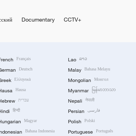
сский
Documentary
CCTV+
French
Français
Lao
ລາວ
German
Deutsch
Malay
Bahasa Melayu
Greek
Ελληνικά
Mongolian
Монгол
Hausa
Hausa
Myanmar
မြန်မာဘာသာ
Hebrew
עברית
Nepali
नेपाली
Hindi
हिन्दी
Persian
فارسی
Hungarian
Magyar
Polish
Polski
Indonesian
Bahasa Indonesia
Portuguese
Português