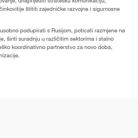
vanje, unaprijediti stratešku komunikaciju,
inkovitije štititi zajedničke razvojne i sigurnosne
sobno podupirati s Rusijom, poticati razmjene na
e, širiti suradnju u različitim sektorima i stalno
eško koordinativno partnerstvo za novo doba,
izacije.