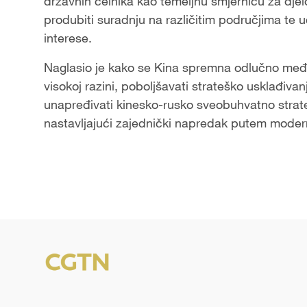
državnih čelnika kao temeljnu smjernicu za djelo
produbiti suradnju na različitim područjima te uč
interese.
Naglasio je kako se Kina spremna odlučno među
visokoj razini, poboljšavati strateško usklađivanj
unapređivati kinesko-rusko sveobuhvatno strat
nastavljajući zajednički napredak putem modern