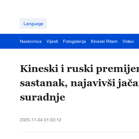
Language
Naslovnica
Vijesti
Fotogalerija
Kineski Ritam
Video
Kineski i ruski premijer
sastanak, najavivši ja
suradnje
2025-11-04 01:03:12