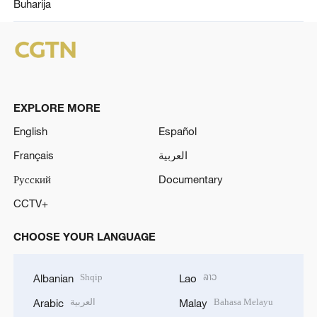
Buharija
EXPLORE MORE
English
Español
Français
العربية
Русский
Documentary
CCTV+
CHOOSE YOUR LANGUAGE
Shqip
ລາວ
Albanian
Lao
العربية
Bahasa Melayu
Arabic
Malay