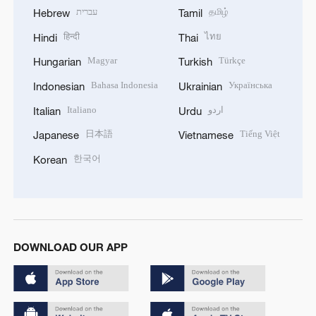
עברית
தமிழ்
Hebrew
Tamil
हिन्दी
ไทย
Hindi
Thai
Magyar
Türkçe
Hungarian
Turkish
Bahasa Indonesia
Українська
Indonesian
Ukrainian
Italiano
اردو
Italian
Urdu
日本語
Tiếng Việt
Japanese
Vietnamese
한국어
Korean
DOWNLOAD OUR APP