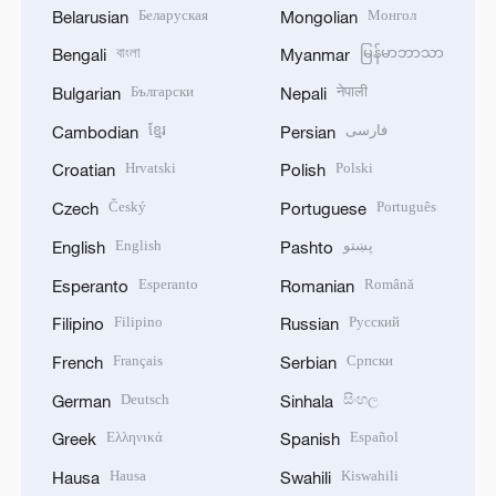
Беларуская
Монгол
Belarusian
Mongolian
বাংলা
မြန်မာဘာသာ
Bengali
Myanmar
Български
नेपाली
Bulgarian
Nepali
ខ្មែរ
فارسی
Cambodian
Persian
Hrvatski
Polski
Croatian
Polish
Český
Português
Czech
Portuguese
English
پښتو
English
Pashto
Esperanto
Română
Esperanto
Romanian
Filipino
Русский
Filipino
Russian
Français
Српски
French
Serbian
Deutsch
සිංහල
German
Sinhala
Ελληνικά
Español
Greek
Spanish
Hausa
Kiswahili
Hausa
Swahili