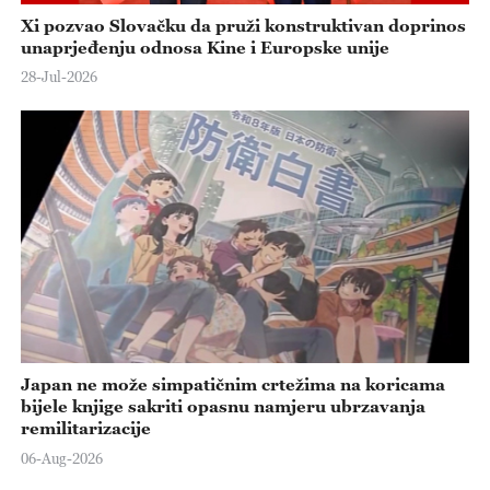
Xi pozvao Slovačku da pruži konstruktivan doprinos
unaprjeđenju odnosa Kine i Europske unije
28-Jul-2026
Japan ne može simpatičnim crtežima na koricama
bijele knjige sakriti opasnu namjeru ubrzavanja
remilitarizacije
06-Aug-2026