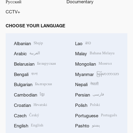
Русский
Documentary
CCTV+
CHOOSE YOUR LANGUAGE
Shqip
ລາວ
Albanian
Lao
العربية
Bahasa Melayu
Arabic
Malay
Беларуская
Монгол
Belarusian
Mongolian
বাংলা
မြန်မာဘာသာ
Bengali
Myanmar
Български
नेपाली
Bulgarian
Nepali
ខ្មែរ
فارسی
Cambodian
Persian
Hrvatski
Polski
Croatian
Polish
Český
Português
Czech
Portuguese
English
پښتو
English
Pashto