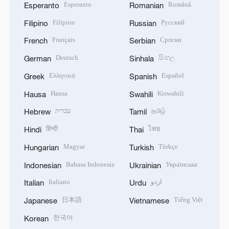
Esperanto
Română
Esperanto
Romanian
Filipino
Русский
Filipino
Russian
Français
Српски
French
Serbian
Deutsch
සිංහල
German
Sinhala
Ελληνικά
Español
Greek
Spanish
Hausa
Kiswahili
Hausa
Swahili
עברית
தமிழ்
Hebrew
Tamil
हिन्दी
ไทย
Hindi
Thai
Magyar
Türkçe
Hungarian
Turkish
Bahasa Indonesia
Українська
Indonesian
Ukrainian
Italiano
اردو
Italian
Urdu
日本語
Tiếng Việt
Japanese
Vietnamese
한국어
Korean