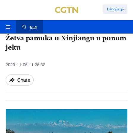
Language
TražI
Žetva pamuka u Xinjiangu u punom
jeku
2025-11-06 11:26:32
Share