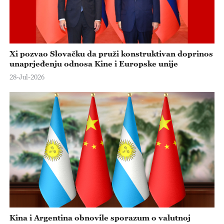
e
o
Xi pozvao Slovačku da pruži konstruktivan doprinos
unaprjeđenju odnosa Kine i Europske unije
28-Jul-2026
Kina i Argentina obnovile sporazum o valutnoj