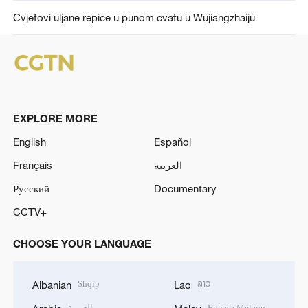
Cvjetovi uljane repice u punom cvatu u Wujiangzhaiju
EXPLORE MORE
English
Español
Français
العربية
Русский
Documentary
CCTV+
CHOOSE YOUR LANGUAGE
Shqip
ລາວ
Albanian
Lao
العربية
Bahasa Melayu