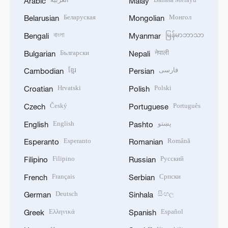
Arabic
Malay
Беларуская
Монгол
Belarusian
Mongolian
বাংলা
မြန်မာဘာသာ
Bengali
Myanmar
Български
नेपाली
Bulgarian
Nepali
ខ្មែរ
فارسی
Cambodian
Persian
Hrvatski
Polski
Croatian
Polish
Český
Português
Czech
Portuguese
English
پښتو
English
Pashto
Esperanto
Română
Esperanto
Romanian
Filipino
Русский
Filipino
Russian
Français
Српски
French
Serbian
Deutsch
සිංහල
German
Sinhala
Ελληνικά
Español
Greek
Spanish