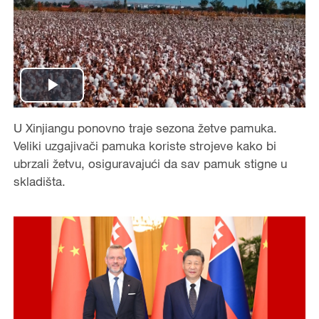
P
U Xinjiangu ponovno traje sezona žetve pamuka.
l
Veliki uzgajivači pamuka koriste strojeve kako bi
a
ubrzali žetvu, osiguravajući da sav pamuk stigne u
skladišta.
y
V
i
d