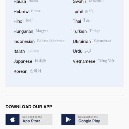
Hausa
Kiswahili
Hausa
Swahili
עברית
தமிழ்
Hebrew
Tamil
हिन्दी
ไทย
Hindi
Thai
Magyar
Türkçe
Hungarian
Turkish
Bahasa Indonesia
Українська
Indonesian
Ukrainian
Italiano
اردو
Italian
Urdu
日本語
Tiếng Việt
Japanese
Vietnamese
한국어
Korean
DOWNLOAD OUR APP