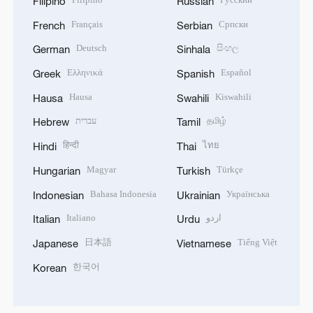
Filipino
Russian
Français
Српски
French
Serbian
Deutsch
සිංහල
German
Sinhala
Ελληνικά
Español
Greek
Spanish
Hausa
Kiswahili
Hausa
Swahili
עברית
தமிழ்
Hebrew
Tamil
हिन्दी
ไทย
Hindi
Thai
Magyar
Türkçe
Hungarian
Turkish
Bahasa Indonesia
Українська
Indonesian
Ukrainian
Italiano
اردو
Italian
Urdu
日本語
Tiếng Việt
Japanese
Vietnamese
한국어
Korean