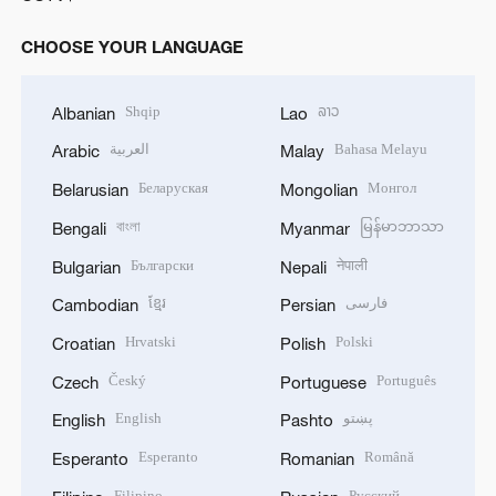
CHOOSE YOUR LANGUAGE
Shqip
ລາວ
Albanian
Lao
العربية
Bahasa Melayu
Arabic
Malay
Беларуская
Монгол
Belarusian
Mongolian
বাংলা
မြန်မာဘာသာ
Bengali
Myanmar
Български
नेपाली
Bulgarian
Nepali
ខ្មែរ
فارسی
Cambodian
Persian
Hrvatski
Polski
Croatian
Polish
Český
Português
Czech
Portuguese
English
پښتو
English
Pashto
Esperanto
Română
Esperanto
Romanian
Filipino
Русский