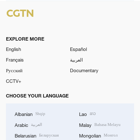
EXPLORE MORE
English
Español
Français
العربية
Русский
Documentary
CCTV+
CHOOSE YOUR LANGUAGE
Shqip
ລາວ
Albanian
Lao
العربية
Bahasa Melayu
Arabic
Malay
Беларуская
Монгол
Belarusian
Mongolian