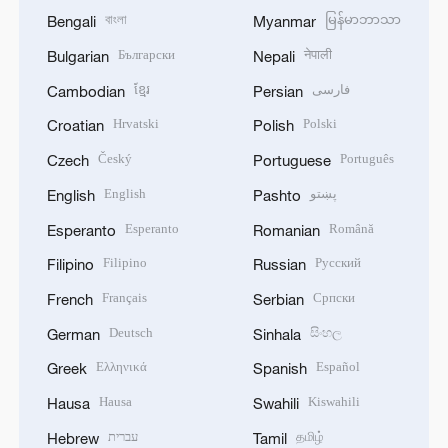
বাংলা
မြန်မာဘာသာ
Bengali
Myanmar
Български
नेपाली
Bulgarian
Nepali
ខ្មែរ
فارسی
Cambodian
Persian
Hrvatski
Polski
Croatian
Polish
Český
Português
Czech
Portuguese
English
پښتو
English
Pashto
Esperanto
Română
Esperanto
Romanian
Filipino
Русский
Filipino
Russian
Français
Српски
French
Serbian
Deutsch
සිංහල
German
Sinhala
Ελληνικά
Español
Greek
Spanish
Hausa
Kiswahili
Hausa
Swahili
עברית
தமிழ்
Hebrew
Tamil