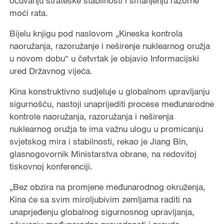
očuvanju strateške stabilnosti i smanjenju razorne
moći rata.
Bijelu knjigu pod naslovom „Kineska kontrola
naoružanja, razoružanje i neširenje nuklearnog oružja
u novom dobu“ u četvrtak je objavio Informacijski
ured Državnog vijeća.
Kina konstruktivno sudjeluje u globalnom upravljanju
sigurnošću, nastoji unaprijediti procese međunarodne
kontrole naoružanja, razoružanja i neširenja
nuklearnog oružja te ima važnu ulogu u promicanju
svjetskog mira i stabilnosti, rekao je Jiang Bin,
glasnogovornik Ministarstva obrane, na redovitoj
tiskovnoj konferenciji.
„Bez obzira na promjene međunarodnog okruženja,
Kina će sa svim miroljubivim zemljama raditi na
unaprjeđenju globalnog sigurnosnog upravljanja,