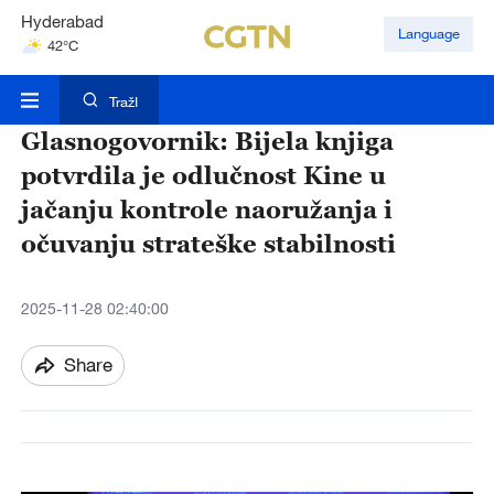
Hyderabad
Language
42°C
Mumbai
31°C
TražI
Glasnogovornik: Bijela knjiga
potvrdila je odlučnost Kine u
jačanju kontrole naoružanja i
očuvanju strateške stabilnosti
2025-11-28 02:40:00
Share