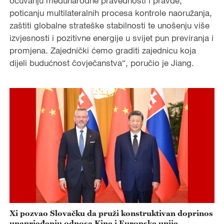
očuvanju međunarodne pravednosti i pravde,
poticanju multilateralnih procesa kontrole naoružanja,
zaštiti globalne strateške stabilnosti te unošenju više
izvjesnosti i pozitivne energije u svijet pun previranja i
promjena. Zajednički ćemo graditi zajednicu koja
dijeli budućnost čovječanstva“, poručio je Jiang.
Xi pozvao Slovačku da pruži konstruktivan doprinos
unaprjeđenju odnosa Kine i Europske unije