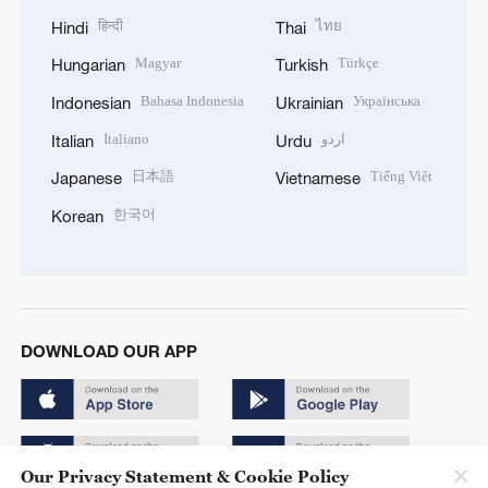
हिन्दी
ไทย
Hindi
Thai
Magyar
Türkçe
Hungarian
Turkish
Bahasa Indonesia
Українська
Indonesian
Ukrainian
Italiano
اردو
Italian
Urdu
日本語
Tiếng Việt
Japanese
Vietnamese
한국어
Korean
DOWNLOAD OUR APP
Our Privacy Statement & Cookie Policy