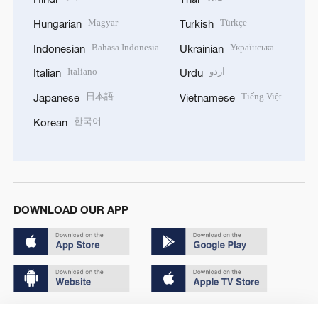
Magyar
Türkçe
Hungarian
Turkish
Bahasa Indonesia
Українська
Indonesian
Ukrainian
Italiano
اردو
Italian
Urdu
日本語
Tiếng Việt
Japanese
Vietnamese
한국어
Korean
DOWNLOAD OUR APP
Copyright © 2024 CGTN.