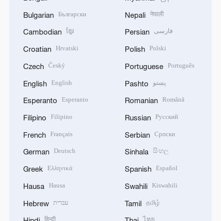
Български
नेपाली
Bulgarian
Nepali
ខ្មែរ
فارسی
Cambodian
Persian
Hrvatski
Polski
Croatian
Polish
Český
Português
Czech
Portuguese
English
پښتو
English
Pashto
Esperanto
Română
Esperanto
Romanian
Filipino
Русский
Filipino
Russian
Français
Српски
French
Serbian
Deutsch
සිංහල
German
Sinhala
Ελληνικά
Español
Greek
Spanish
Hausa
Kiswahili
Hausa
Swahili
עברית
தமிழ்
Hebrew
Tamil
हिन्दी
ไทย
Hindi
Thai