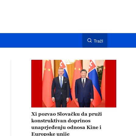
TražI
Xi pozvao Slovačku da pruži
konstruktivan doprinos
unaprjeđenju odnosa Kine i
Europske unije