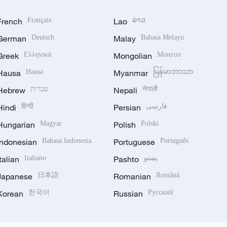
French
Français
Lao
ລາວ
German
Deutsch
Malay
Bahasa Melayu
Greek
Ελληνικά
Mongolian
Монгол
Hausa
Hausa
Myanmar
မြန်မာဘာသာ
Hebrew
עברית
Nepali
नेपाली
Hindi
हिन्दी
Persian
فارسی
Hungarian
Magyar
Polish
Polski
Indonesian
Bahasa Indonesia
Portuguese
Português
Italian
Italiano
Pashto
پښتو
Japanese
日本語
Romanian
Română
Korean
한국어
Russian
Русский