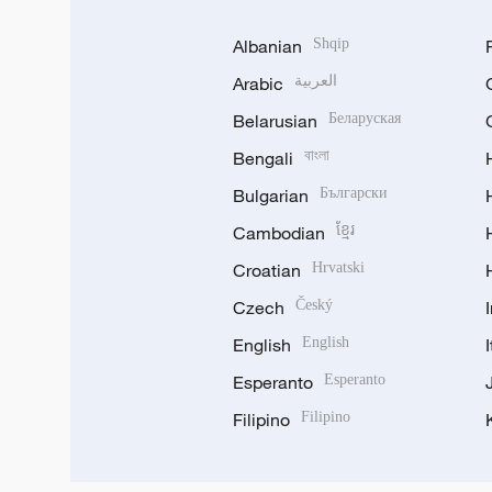
Albanian
Shqip
Arabic
العربية
Belarusian
Беларуская
Bengali
বাংলা
Bulgarian
Български
Cambodian
ខ្មែរ
Croatian
Hrvatski
Czech
Český
English
English
Esperanto
Esperanto
Filipino
Filipino