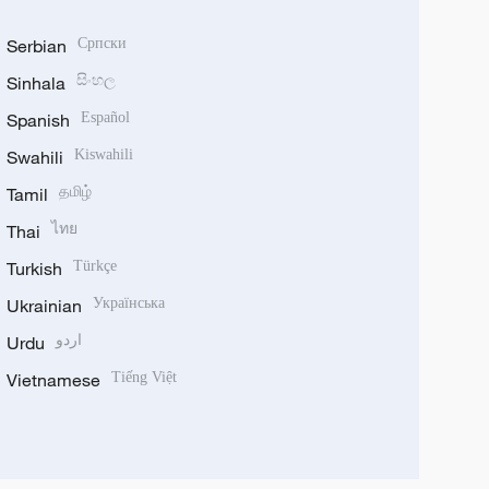
Serbian
Српски
Sinhala
සිංහල
Spanish
Español
Swahili
Kiswahili
Tamil
தமிழ்
Thai
ไทย
Turkish
Türkçe
Ukrainian
Українська
Urdu
اردو
Vietnamese
Tiếng Việt