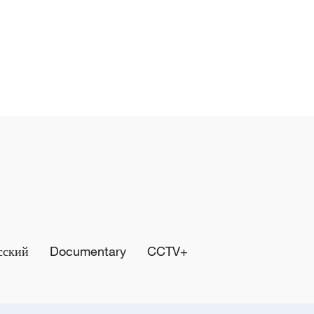
сский
Documentary
CCTV+