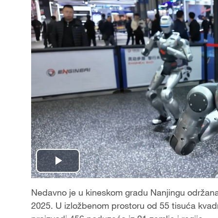
P
l
Nedavno je u kineskom gradu Nanjingu održana S
2025. U izložbenom prostoru od 55 tisuća kvadr
a