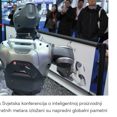
vjetska konferencija o inteligentnoj proizvodnji
atnih metara izloženi su napredni globalni pametni