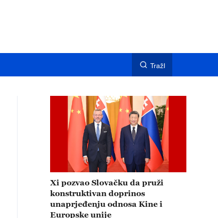
TražI
Xi pozvao Slovačku da pruži
konstruktivan doprinos
unaprjeđenju odnosa Kine i
Europske unije