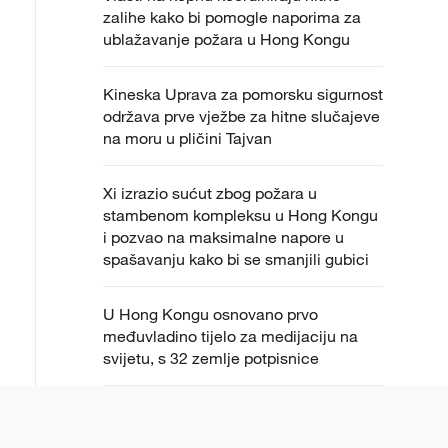
zalihe kako bi pomogle naporima za
ublažavanje požara u Hong Kongu
Kineska Uprava za pomorsku sigurnost
održava prve vježbe za hitne slučajeve
na moru u pličini Tajvan
Xi izrazio sućut zbog požara u
stambenom kompleksu u Hong Kongu
i pozvao na maksimalne napore u
spašavanju kako bi se smanjili gubici
U Hong Kongu osnovano prvo
međuvladino tijelo za medijaciju na
svijetu, s 32 zemlje potpisnice