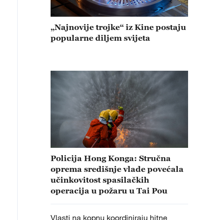
„Najnovije trojke“ iz Kine postaju
popularne diljem svijeta
Policija Hong Konga: Stručna
oprema središnje vlade povećala
učinkovitost spasilačkih
operacija u požaru u Tai Pou
Vlasti na kopnu koordiniraju hitne