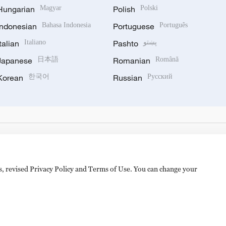
Hungarian
Magyar
Polish
Polski
Indonesian
Bahasa Indonesia
Portuguese
Português
Italian
Italiano
Pashto
پښتو
Japanese
日本語
Romanian
Română
Korean
한국어
Russian
Русский
es, revised Privacy Policy and Terms of Use. You can change your
备 11010502050052号
Disinformation report hotline: 010-8506146