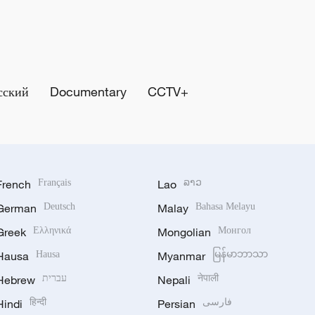
сский
Documentary
CCTV+
French
Français
Lao
ລາວ
German
Deutsch
Malay
Bahasa Melayu
Greek
Ελληνικά
Mongolian
Монгол
Hausa
Hausa
Myanmar
မြန်မာဘာသာ
Hebrew
עברית
Nepali
नेपाली
Hindi
हिन्दी
Persian
فارسی