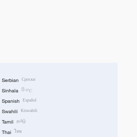
Serbian
Српски
Sinhala
සිංහල
Spanish
Español
Swahili
Kiswahili
Tamil
தமிழ்
Thai
ไทย