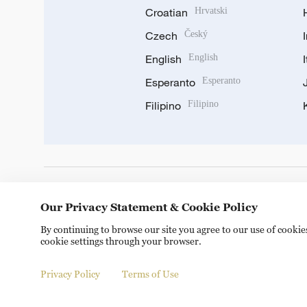
Croatian
Hrvatski
Czech
Český
English
English
Esperanto
Esperanto
Filipino
Filipino
DOWNLOAD OUR APP
Our Privacy Statement & Cookie Policy
By continuing to browse our site you agree to our use of cooki
cookie settings through your browser.
Privacy Policy
Terms of Use
Copyright © 2024 CGTN.
京ICP备20000184号
京公网安