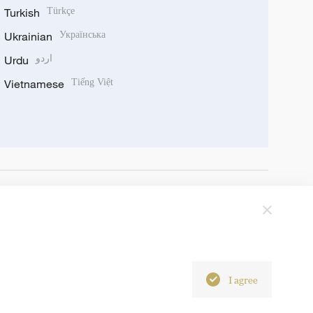
Turkish
Türkçe
Ukrainian
Українська
Urdu
اردو
Vietnamese
Tiếng Việt
I agree
6