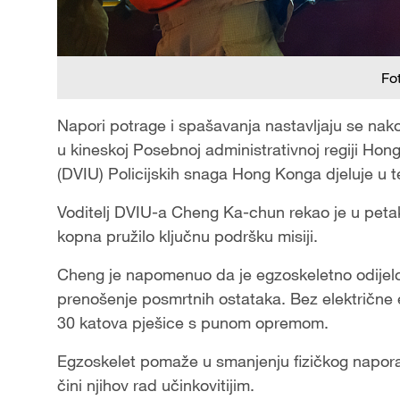
Fo
Napori potrage i spašavanja nastavljaju se na
u kineskoj Posebnoj administrativnoj regiji Hong
(DVIU) Policijskih snaga Hong Konga djeluje u t
Voditelj DVIU-a Cheng Ka-chun rekao je u petak
kopna pružilo ključnu podršku misiji.
Cheng je napomenuo da je egzoskeletno odijelo
prenošenje posmrtnih ostataka. Bez električne en
30 katova pješice s punom opremom.
Egzoskelet pomaže u smanjenju fizičkog napora
čini njihov rad učinkovitijim.