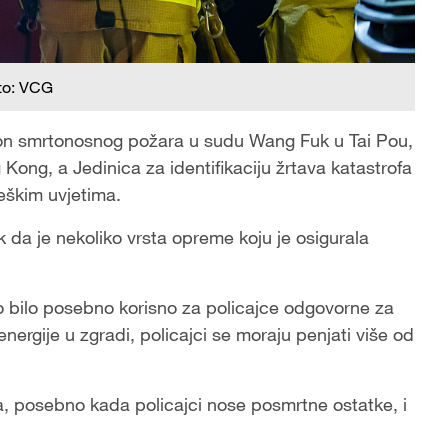
to: VCG
kon smrtonosnog požara u sudu Wang Fuk u Tai Pou,
 Kong, a Jedinica za identifikaciju žrtava katastrofa
eškim uvjetima.
 da je nekoliko vrsta opreme koju je osigurala
 bilo posebno korisno za policajce odgovorne za
ergije u zgradi, policajci se moraju penjati više od
, posebno kada policajci nose posmrtne ostatke, i