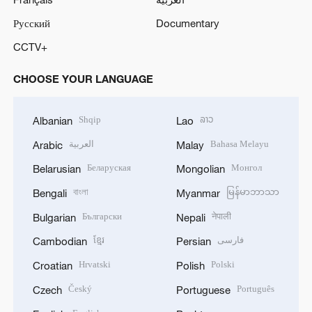
Русский
Documentary
CCTV+
CHOOSE YOUR LANGUAGE
Shqip
ລາວ
Albanian
Lao
العربية
Bahasa Melayu
Arabic
Malay
Беларуская
Монгол
Belarusian
Mongolian
বাংলা
မြန်မာဘာသာ
Bengali
Myanmar
Български
नेपाली
Bulgarian
Nepali
ខ្មែរ
فارسی
Cambodian
Persian
Hrvatski
Polski
Croatian
Polish
Český
Português
Czech
Portuguese