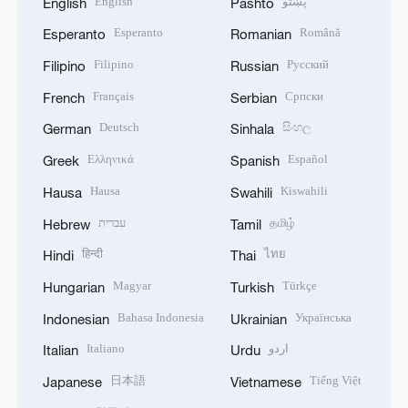
English
پښتو
English
Pashto
Esperanto
Română
Esperanto
Romanian
Filipino
Русский
Filipino
Russian
Français
Српски
French
Serbian
Deutsch
සිංහල
German
Sinhala
Ελληνικά
Español
Greek
Spanish
Hausa
Kiswahili
Hausa
Swahili
עברית
தமிழ்
Hebrew
Tamil
हिन्दी
ไทย
Hindi
Thai
Magyar
Türkçe
Hungarian
Turkish
Bahasa Indonesia
Українська
Indonesian
Ukrainian
Italiano
اردو
Italian
Urdu
日本語
Tiếng Việt
Japanese
Vietnamese