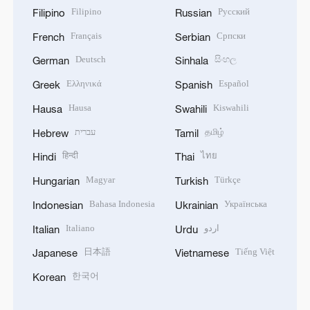
Filipino
Русский
Filipino
Russian
Français
Српски
French
Serbian
Deutsch
සිංහල
German
Sinhala
Ελληνικά
Español
Greek
Spanish
Hausa
Kiswahili
Hausa
Swahili
עברית
தமிழ்
Hebrew
Tamil
हिन्दी
ไทย
Hindi
Thai
Magyar
Türkçe
Hungarian
Turkish
Bahasa Indonesia
Українська
Indonesian
Ukrainian
Italiano
اردو
Italian
Urdu
日本語
Tiếng Việt
Japanese
Vietnamese
한국어
Korean