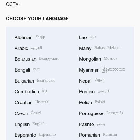
CCTV+
CHOOSE YOUR LANGUAGE
Shqip
ລາວ
Albanian
Lao
العربية
Bahasa Melayu
Arabic
Malay
Беларуская
Монгол
Belarusian
Mongolian
বাংলা
မြန်မာဘာသာ
Bengali
Myanmar
Български
नेपाली
Bulgarian
Nepali
ខ្មែរ
فارسی
Cambodian
Persian
Hrvatski
Polski
Croatian
Polish
Český
Português
Czech
Portuguese
English
پښتو
English
Pashto
Esperanto
Română
Esperanto
Romanian