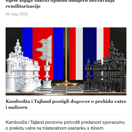
bijele knjige sakriti opasnu namjeru ubrzavanja
remilitarizacije
06-Aug-2026
Kambodža i Tajland postigli dogovor o prekidu vatre
i nadzoru
Kambodža i Tajland ponovno potvrdili predanost sporazumu
o prekidu vatre na trilateralnom sastanku s Kinom