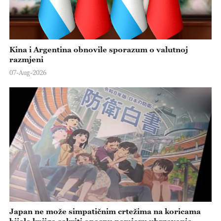
Kina i Argentina obnovile sporazum o valutnoj
razmjeni
07-Aug-2026
Japan ne može simpatičnim crtežima na koricama