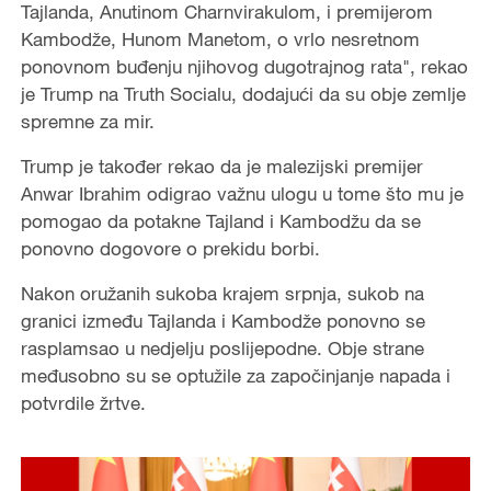
Tajlanda, Anutinom Charnvirakulom, i premijerom
Kambodže, Hunom Manetom, o vrlo nesretnom
ponovnom buđenju njihovog dugotrajnog rata", rekao
je Trump na Truth Socialu, dodajući da su obje zemlje
spremne za mir.
Trump je također rekao da je malezijski premijer
Anwar Ibrahim odigrao važnu ulogu u tome što mu je
pomogao da potakne Tajland i Kambodžu da se
ponovno dogovore o prekidu borbi.
Nakon oružanih sukoba krajem srpnja, sukob na
granici između Tajlanda i Kambodže ponovno se
rasplamsao u nedjelju poslijepodne. Obje strane
međusobno su se optužile za započinjanje napada i
potvrdile žrtve.