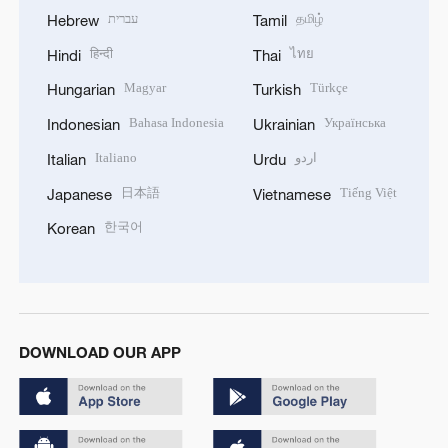
עברית
தமிழ்
Hebrew
Tamil
हिन्दी
ไทย
Hindi
Thai
Magyar
Türkçe
Hungarian
Turkish
Bahasa Indonesia
Українська
Indonesian
Ukrainian
Italiano
اردو
Italian
Urdu
日本語
Tiếng Việt
Japanese
Vietnamese
한국어
Korean
DOWNLOAD OUR APP