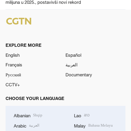
milijuna u 2025., postavivši novi rekord
EXPLORE MORE
English
Español
Français
العربية
Русский
Documentary
CCTV+
CHOOSE YOUR LANGUAGE
Shqip
ລາວ
Albanian
Lao
العربية
Bahasa Melayu
Arabic
Malay