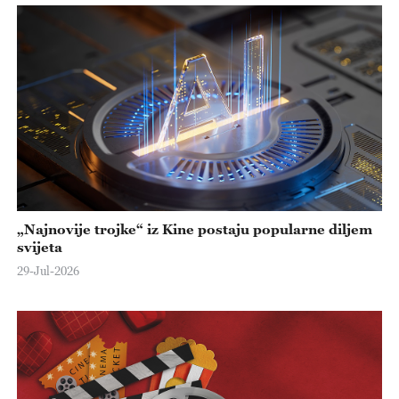
„Najnovije trojke“ iz Kine postaju popularne diljem
svijeta
29-Jul-2026