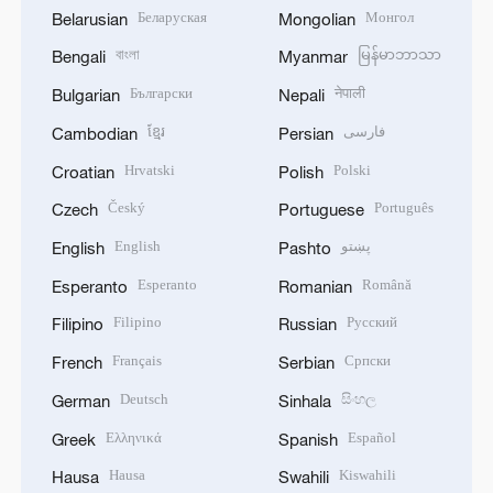
Беларуская
Монгол
Belarusian
Mongolian
বাংলা
မြန်မာဘာသာ
Bengali
Myanmar
Български
नेपाली
Bulgarian
Nepali
ខ្មែរ
فارسی
Cambodian
Persian
Hrvatski
Polski
Croatian
Polish
Český
Português
Czech
Portuguese
English
پښتو
English
Pashto
Esperanto
Română
Esperanto
Romanian
Filipino
Русский
Filipino
Russian
Français
Српски
French
Serbian
Deutsch
සිංහල
German
Sinhala
Ελληνικά
Español
Greek
Spanish
Hausa
Kiswahili
Hausa
Swahili