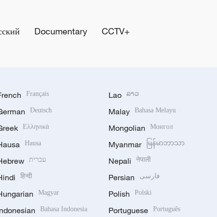
сский
Documentary
CCTV+
French
Français
Lao
ລາວ
German
Deutsch
Malay
Bahasa Melayu
Greek
Ελληνικά
Mongolian
Монгол
Hausa
Hausa
Myanmar
မြန်မာဘာသာ
Hebrew
עברית
Nepali
नेपाली
Hindi
हिन्दी
Persian
فارسی
Hungarian
Magyar
Polish
Polski
Indonesian
Bahasa Indonesia
Portuguese
Português