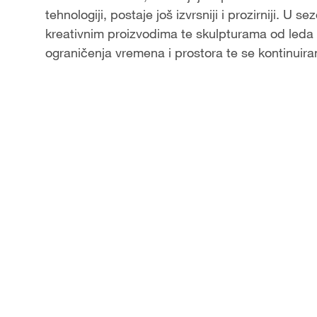
tehnologiji, postaje još izvrsniji i prozirniji. U 
a
kreativnim proizvodima te skulpturama od leda 
ograničenja vremena i prostora te se kontinuirano
y
V
i
d
e
o