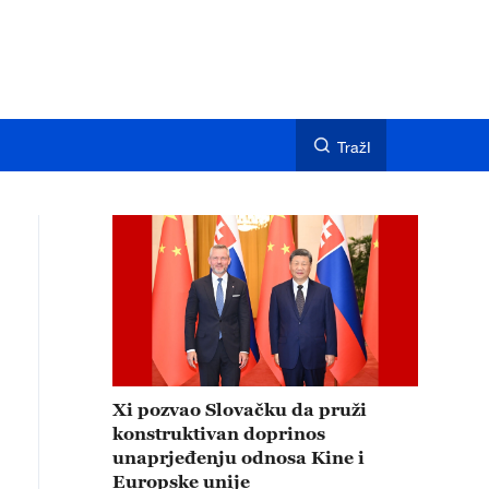
TražI
Xi pozvao Slovačku da pruži
konstruktivan doprinos
unaprjeđenju odnosa Kine i
Europske unije