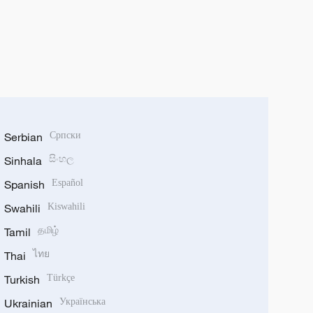
Serbian
Српски
Sinhala
සිංහල
Spanish
Español
Swahili
Kiswahili
Tamil
தமிழ்
Thai
ไทย
Turkish
Türkçe
Ukrainian
Українська