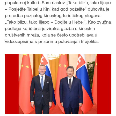
popularnoj kulturi. Sam naslov „Tako blizu, tako lijepo
d
– Posjetite Taipei u Kini kad god poželite” duhovita je
preradba poznatog kineskog turističkog slogana
e
„Tako blizu, tako lijepo – Dođite u Hebei”. Kao zvučna
podloga korištena je viralna glazba s kineskih
o
društvenih mreža, koja se često upotrebljava u
videozapisima s prizorima putovanja i krajolika.