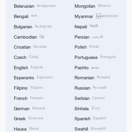
Беларуская
Монгол
Belarusian
Mongolian
বাংলা
မြန်မာဘာသာ
Bengali
Myanmar
Български
नेपाली
Bulgarian
Nepali
ខ្មែរ
فارسی
Cambodian
Persian
Hrvatski
Polski
Croatian
Polish
Český
Português
Czech
Portuguese
English
پښتو
English
Pashto
Esperanto
Română
Esperanto
Romanian
Filipino
Русский
Filipino
Russian
Français
Српски
French
Serbian
Deutsch
සිංහල
German
Sinhala
Ελληνικά
Español
Greek
Spanish
Hausa
Kiswahili
Hausa
Swahili