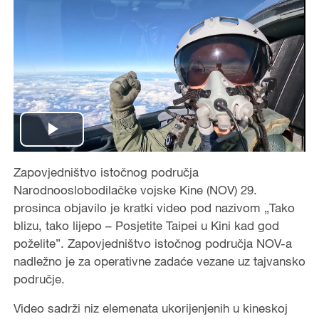
P
Zapovjedništvo istočnog područja
l
Narodnooslobodilačke vojske Kine (NOV) 29.
a
prosinca objavilo je kratki video pod nazivom „Tako
blizu, tako lijepo – Posjetite Taipei u Kini kad god
y
poželite”. Zapovjedništvo istočnog područja NOV-a
nadležno je za operativne zadaće vezane uz tajvansko
V
područje.
i
Video sadrži niz elemenata ukorijenjenih u kineskoj