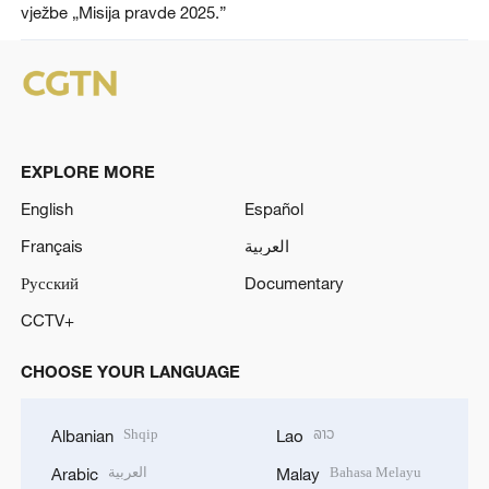
vježbe „Misija pravde 2025.”
EXPLORE MORE
English
Español
Français
العربية
Русский
Documentary
CCTV+
CHOOSE YOUR LANGUAGE
Shqip
ລາວ
Albanian
Lao
العربية
Bahasa Melayu
Arabic
Malay