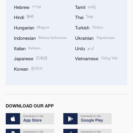
עברית
தமிழ்
Hebrew
Tamil
हिन्दी
ไทย
Hindi
Thai
Magyar
Türkçe
Hungarian
Turkish
Bahasa Indonesia
Українська
Indonesian
Ukrainian
Italiano
اردو
Italian
Urdu
日本語
Tiếng Việt
Japanese
Vietnamese
한국어
Korean
DOWNLOAD OUR APP