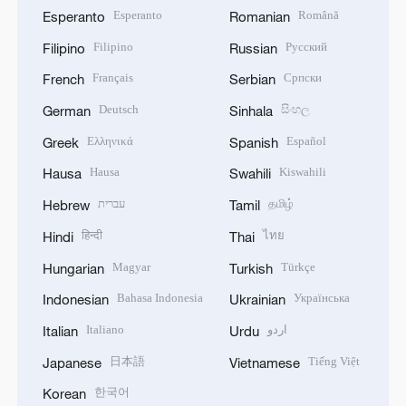
Esperanto
Română
Esperanto
Romanian
Filipino
Русский
Filipino
Russian
Français
Српски
French
Serbian
Deutsch
සිංහල
German
Sinhala
Ελληνικά
Español
Greek
Spanish
Hausa
Kiswahili
Hausa
Swahili
עברית
தமிழ்
Hebrew
Tamil
हिन्दी
ไทย
Hindi
Thai
Magyar
Türkçe
Hungarian
Turkish
Bahasa Indonesia
Українська
Indonesian
Ukrainian
Italiano
اردو
Italian
Urdu
日本語
Tiếng Việt
Japanese
Vietnamese
한국어
Korean