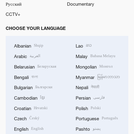
Русский
Documentary
CCTV+
CHOOSE YOUR LANGUAGE
Shqip
ລາວ
Albanian
Lao
العربية
Bahasa Melayu
Arabic
Malay
Беларуская
Монгол
Belarusian
Mongolian
বাংলা
မြန်မာဘာသာ
Bengali
Myanmar
Български
नेपाली
Bulgarian
Nepali
ខ្មែរ
فارسی
Cambodian
Persian
Hrvatski
Polski
Croatian
Polish
Český
Português
Czech
Portuguese
English
پښتو
English
Pashto