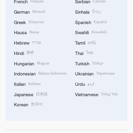
Français
Српски
French
Serbian
Deutsch
සිංහල
German
Sinhala
Ελληνικά
Español
Greek
Spanish
Hausa
Kiswahili
Hausa
Swahili
עברית
தமிழ்
Hebrew
Tamil
हिन्दी
ไทย
Hindi
Thai
Magyar
Türkçe
Hungarian
Turkish
Bahasa Indonesia
Українська
Indonesian
Ukrainian
Italiano
اردو
Italian
Urdu
日本語
Tiếng Việt
Japanese
Vietnamese
한국어
Korean