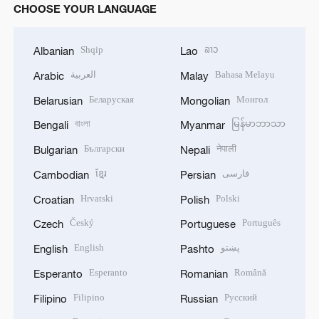
CHOOSE YOUR LANGUAGE
Shqip
ລາວ
Albanian
Lao
العربية
Bahasa Melayu
Arabic
Malay
Беларуская
Монгол
Belarusian
Mongolian
বাংলা
မြန်မာဘာသာ
Bengali
Myanmar
Български
नेपाली
Bulgarian
Nepali
ខ្មែរ
فارسی
Cambodian
Persian
Hrvatski
Polski
Croatian
Polish
Český
Português
Czech
Portuguese
English
پښتو
English
Pashto
Esperanto
Română
Esperanto
Romanian
Filipino
Русский
Filipino
Russian