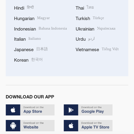
हिन्दी
ไทย
Hindi
Thai
Magyar
Türkçe
Hungarian
Turkish
Bahasa Indonesia
Українська
Indonesian
Ukrainian
Italiano
اردو
Italian
Urdu
日本語
Tiếng Việt
Japanese
Vietnamese
한국어
Korean
DOWNLOAD OUR APP