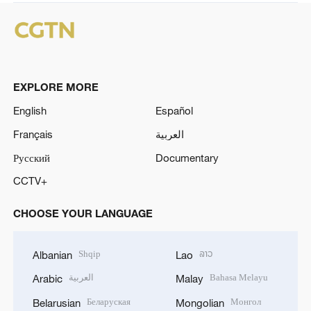
EXPLORE MORE
English
Español
Français
العربية
Русский
Documentary
CCTV+
CHOOSE YOUR LANGUAGE
Shqip
ລາວ
Albanian
Lao
العربية
Bahasa Melayu
Arabic
Malay
Беларуская
Монгол
Belarusian
Mongolian