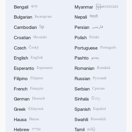
বাংলা
မြန်မာဘာသာ
Bengali
Myanmar
Български
नेपाली
Bulgarian
Nepali
ខ្មែរ
فارسی
Cambodian
Persian
Hrvatski
Polski
Croatian
Polish
Český
Português
Czech
Portuguese
English
پښتو
English
Pashto
Esperanto
Română
Esperanto
Romanian
Filipino
Русский
Filipino
Russian
Français
Српски
French
Serbian
Deutsch
සිංහල
German
Sinhala
Ελληνικά
Español
Greek
Spanish
Hausa
Kiswahili
Hausa
Swahili
עברית
தமிழ்
Hebrew
Tamil