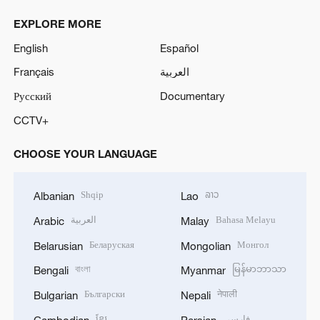
EXPLORE MORE
English
Español
Français
العربية
Русский
Documentary
CCTV+
CHOOSE YOUR LANGUAGE
Shqip
ລາວ
Albanian
Lao
العربية
Bahasa Melayu
Arabic
Malay
Беларуская
Монгол
Belarusian
Mongolian
বাংলা
မြန်မာဘာသာ
Bengali
Myanmar
Български
नेपाली
Bulgarian
Nepali
ខ្មែរ
فارسی
Cambodian
Persian