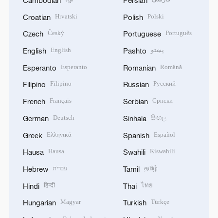
Hrvatski
Polski
Croatian
Polish
Český
Português
Czech
Portuguese
English
پښتو
English
Pashto
Esperanto
Română
Esperanto
Romanian
Filipino
Русский
Filipino
Russian
Français
Српски
French
Serbian
Deutsch
සිංහල
German
Sinhala
Ελληνικά
Español
Greek
Spanish
Hausa
Kiswahili
Hausa
Swahili
עברית
தமிழ்
Hebrew
Tamil
हिन्दी
ไทย
Hindi
Thai
Magyar
Türkçe
Hungarian
Turkish