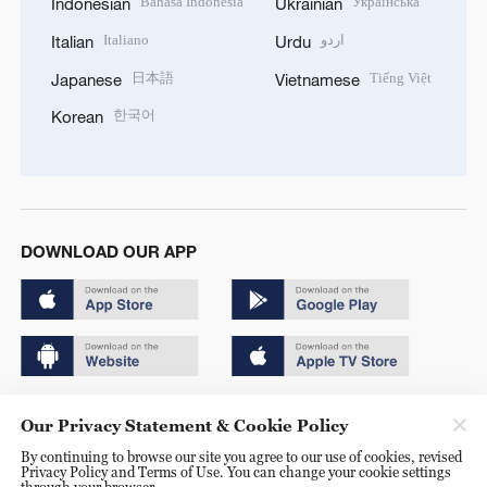
Bahasa Indonesia
Українська
Indonesian
Ukrainian
Italiano
اردو
Italian
Urdu
日本語
Tiếng Việt
Japanese
Vietnamese
한국어
Korean
DOWNLOAD OUR APP
Copyright © 2024 CGTN.
Our Privacy Statement & Cookie Policy
京ICP备20000184号
By continuing to browse our site you agree to our use of cookies, revised
Privacy Policy and Terms of Use. You can change your cookie settings
京公网安备 11010502050052号
through your browser.