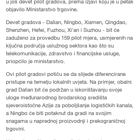
u još devet pilot gradova, prema izjavi koju je u petak
objavilo Ministarstvo trgovine.
Devet gradova - Dalian, Ningbo, Xiamen, Qingdao,
Shenzhen, Hefei, Fuzhou, Xi'an i Suzhou - bit će
zaduženo za provedbu 159 pilot mjera, usmjerenih na
ključna područja uslužnog sektora kao što su
telekomunikacije, zdravstvo i financijske usluge,
priopćilo je ministarstvo.
Ovi pilot gradovi potiču se da slijede diferencirane
pristupe na temelju lokalnih uvjeta. Na primjer, obalni
grad Dalian bit će podržan u iskorištavanju svoje
uloge međunarodnog brodarskog središta
sjeveroistočne Azije za poboljšanje logističkih kanala,
a Ningbo će biti potaknut da gradi na svojim
snagama u naprednoj proizvodnji i prekograničnoj
trgovini.