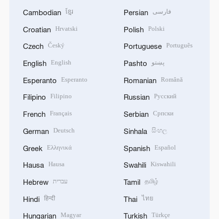
ខ្មែរ
فارسی
Cambodian
Persian
Hrvatski
Polski
Croatian
Polish
Český
Português
Czech
Portuguese
English
پښتو
English
Pashto
Esperanto
Română
Esperanto
Romanian
Filipino
Русский
Filipino
Russian
Français
Српски
French
Serbian
Deutsch
සිංහල
German
Sinhala
Ελληνικά
Español
Greek
Spanish
Hausa
Kiswahili
Hausa
Swahili
עברית
தமிழ்
Hebrew
Tamil
हिन्दी
ไทย
Hindi
Thai
Magyar
Türkçe
Hungarian
Turkish