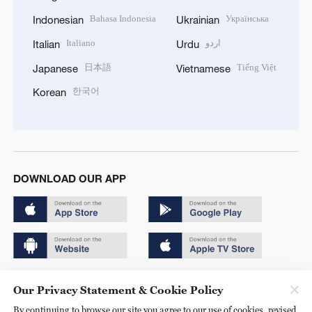
Bahasa Indonesia
Українська
Indonesian
Ukrainian
Italiano
اردو
Italian
Urdu
日本語
Tiếng Việt
Japanese
Vietnamese
한국어
Korean
DOWNLOAD OUR APP
Copyright © 2024 CGTN.
Our Privacy Statement & Cookie Policy
京ICP备20000184号
By continuing to browse our site you agree to our use of cookies, revised