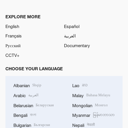
EXPLORE MORE
English
Español
Français
العربية
Русский
Documentary
CCTV+
CHOOSE YOUR LANGUAGE
Shqip
ລາວ
Albanian
Lao
العربية
Bahasa Melayu
Arabic
Malay
Беларуская
Монгол
Belarusian
Mongolian
বাংলা
မြန်မာဘာသာ
Bengali
Myanmar
Български
नेपाली
Bulgarian
Nepali