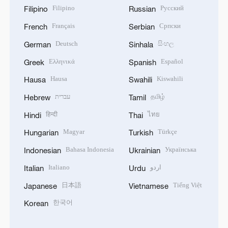
Filipino
Русский
Filipino
Russian
Français
Српски
French
Serbian
Deutsch
සිංහල
German
Sinhala
Ελληνικά
Español
Greek
Spanish
Hausa
Kiswahili
Hausa
Swahili
עברית
தமிழ்
Hebrew
Tamil
हिन्दी
ไทย
Hindi
Thai
Magyar
Türkçe
Hungarian
Turkish
Bahasa Indonesia
Українська
Indonesian
Ukrainian
Italiano
اردو
Italian
Urdu
日本語
Tiếng Việt
Japanese
Vietnamese
한국어
Korean