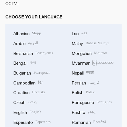
CCTV+
CHOOSE YOUR LANGUAGE
Shqip
ລາວ
Albanian
Lao
العربية
Bahasa Melayu
Arabic
Malay
Беларуская
Монгол
Belarusian
Mongolian
বাংলা
မြန်မာဘာသာ
Bengali
Myanmar
Български
नेपाली
Bulgarian
Nepali
ខ្មែរ
فارسی
Cambodian
Persian
Hrvatski
Polski
Croatian
Polish
Český
Português
Czech
Portuguese
English
پښتو
English
Pashto
Esperanto
Română
Esperanto
Romanian