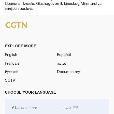
Libanona i Izraela: Glasnogovornik kineskog Ministarstva
vanjskih poslova
EXPLORE MORE
English
Español
Français
العربية
Русский
Documentary
CCTV+
CHOOSE YOUR LANGUAGE
Shqip
ລາວ
Albanian
Lao