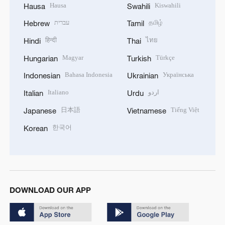
Hausa
Kiswahili
Hausa
Swahili
עברית
தமிழ்
Hebrew
Tamil
हिन्दी
ไทย
Hindi
Thai
Magyar
Türkçe
Hungarian
Turkish
Bahasa Indonesia
Українська
Indonesian
Ukrainian
Italiano
اردو
Italian
Urdu
日本語
Tiếng Việt
Japanese
Vietnamese
한국어
Korean
DOWNLOAD OUR APP