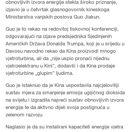
obnovljivih izvora energije stekla široko priznanje,
izjavio je u četvrtak glasnogovornik kineskoga
Ministarstva vanjskih poslova Guo Jiakun.
Guo je to rekao na redovitoj tiskovnoj konferenciji,
odgovarajući na izjave predsjednika Sjedinjenih
Američkih Država Donalda Trumpa, koji je u srijedu u
Davosu navodno rekao da Kina proizvodi mnogo
vjetroturbina, ali da „nije uspio pronaći nijednu
vjetroelektranu u Kini”, dodavši i da Kina prodaje
vjetroturbine „glupim” ljudima.
Guo je istaknuo da je Kina uspostavila najcjelovitiji
sustav mjera za smanjenje emisija ugljičnog dioksida
na svijetu i izgradila najveći sustav obnovljivih izvora
energije te da aktivno dijeli svoja postignuća u
zelenom razvoju.
Naglasio je da su instalirani kapaciteti energije vjetra