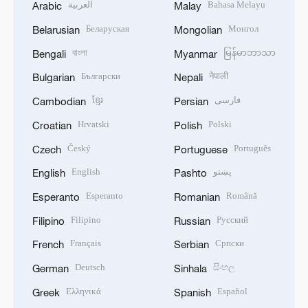
العربية
Bahasa Melayu
Arabic
Malay
Беларуская
Монгол
Belarusian
Mongolian
বাংলা
မြန်မာဘာသာ
Bengali
Myanmar
Български
नेपाली
Bulgarian
Nepali
ខ្មែរ
فارسی
Cambodian
Persian
Hrvatski
Polski
Croatian
Polish
Český
Português
Czech
Portuguese
English
پښتو
English
Pashto
Esperanto
Română
Esperanto
Romanian
Filipino
Русский
Filipino
Russian
Français
Српски
French
Serbian
Deutsch
සිංහල
German
Sinhala
Ελληνικά
Español
Greek
Spanish