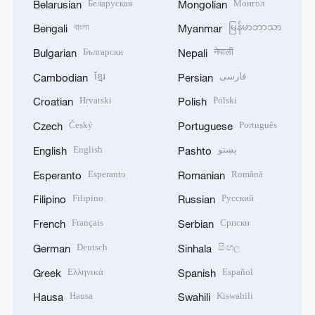
Беларуская
Монгол
Belarusian
Mongolian
বাংলা
မြန်မာဘာသာ
Bengali
Myanmar
Български
नेपाली
Bulgarian
Nepali
ខ្មែរ
فارسی
Cambodian
Persian
Hrvatski
Polski
Croatian
Polish
Český
Português
Czech
Portuguese
English
پښتو
English
Pashto
Esperanto
Română
Esperanto
Romanian
Filipino
Русский
Filipino
Russian
Français
Српски
French
Serbian
Deutsch
සිංහල
German
Sinhala
Ελληνικά
Español
Greek
Spanish
Hausa
Kiswahili
Hausa
Swahili