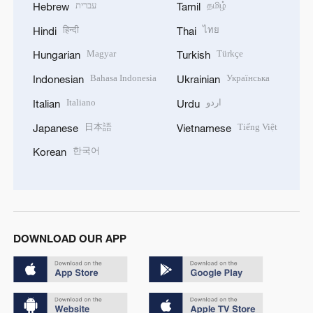
עברית
தமிழ்
Hebrew
Tamil
हिन्दी
ไทย
Hindi
Thai
Magyar
Türkçe
Hungarian
Turkish
Bahasa Indonesia
Українська
Indonesian
Ukrainian
Italiano
اردو
Italian
Urdu
日本語
Tiếng Việt
Japanese
Vietnamese
한국어
Korean
DOWNLOAD OUR APP