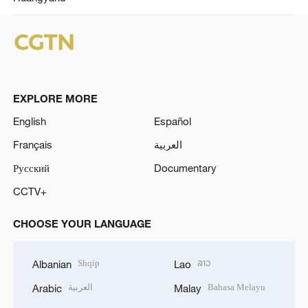
EXPLORE MORE
English
Español
Français
العربية
Русский
Documentary
CCTV+
CHOOSE YOUR LANGUAGE
Shqip
ລາວ
Albanian
Lao
العربية
Bahasa Melayu
Arabic
Malay