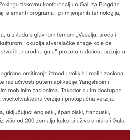
Pekingu tiskovnu konferenciju o Gali za Blagdan
iji elementi programa i primijenjenih tehnologija,
, u skladu s glavnom temom „Veselja, sreća i
 kulturom i okuplja stvaralačke snage koje će
 stvoriti „narodnu galu” prožetu radošću, pažnjom,
rirano emitiranje između velikih i malih zaslona.
e razlučivosti putem aplikacije Yangshipin i
 malim mobilnim zaslonima. Također su im dostupne
ra visokokvalitetna verzija i pristupačna verzija.
 uključujući engleski, španjolski, francuski,
 iz više od 200 zemalja kako bi uživo emitirali Galu.