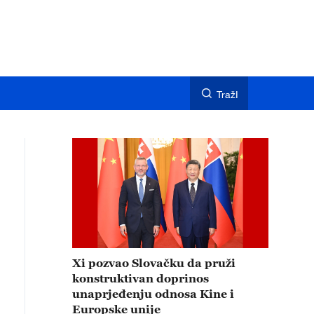
TražI
Xi pozvao Slovačku da pruži
konstruktivan doprinos
unaprjeđenju odnosa Kine i
Europske unije