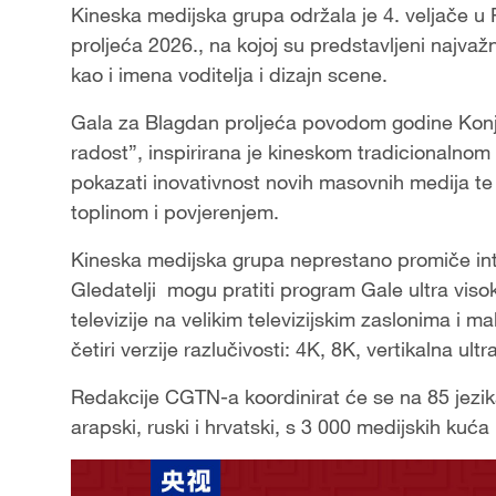
Kineska medijska grupa održala je 4. veljače u 
proljeća 2026., na kojoj su predstavljeni najvažn
kao i imena voditelja i dizajn scene.
Gala za Blagdan proljeća povodom godine Konja
radost”, inspirirana je kineskom tradicionalnom
pokazati inovativnost novih masovnih medija te
toplinom i povjerenjem.
Kineska medijska grupa neprestano promiče integ
Gledatelji mogu pratiti program Gale ultra visok
televizije na velikim televizijskim zaslonima i
četiri verzije razlučivosti: 4K, 8K, vertikalna ult
Redakcije CGTN-a koordinirat će se na 85 jezika,
arapski, ruski i hrvatski, s 3 000 medijskih kuća