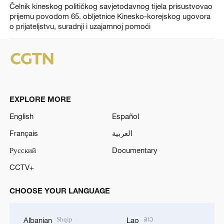
Čelnik kineskog političkog savjetodavnog tijela prisustvovao
prijemu povodom 65. obljetnice Kinesko-korejskog ugovora
o prijateljstvu, suradnji i uzajamnoj pomoći
EXPLORE MORE
English
Español
Français
العربية
Русский
Documentary
CCTV+
CHOOSE YOUR LANGUAGE
Shqip
ລາວ
Albanian
Lao