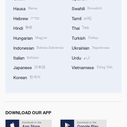
Hausa
Kiswahili
Hausa
Swahili
עברית
தமிழ்
Hebrew
Tamil
हिन्दी
ไทย
Hindi
Thai
Magyar
Türkçe
Hungarian
Turkish
Bahasa Indonesia
Українська
Indonesian
Ukrainian
Italiano
اردو
Italian
Urdu
日本語
Tiếng Việt
Japanese
Vietnamese
한국어
Korean
DOWNLOAD OUR APP