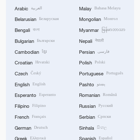
العربية
Bahasa Melayu
Arabic
Malay
Беларуская
Монгол
Belarusian
Mongolian
বাংলা
မြန်မာဘာသာ
Bengali
Myanmar
Български
नेपाली
Bulgarian
Nepali
ខ្មែរ
فارسی
Cambodian
Persian
Hrvatski
Polski
Croatian
Polish
Český
Português
Czech
Portuguese
English
پښتو
English
Pashto
Esperanto
Română
Esperanto
Romanian
Filipino
Русский
Filipino
Russian
Français
Српски
French
Serbian
Deutsch
සිංහල
German
Sinhala
Ελληνικά
Español
Greek
Spanish