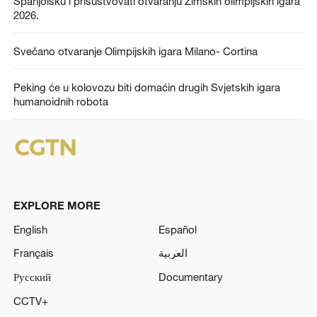
Španjolsku i prisustvovati otvaranju Zimskih olimpijskih igara
2026.
Svečano otvaranje Olimpijskih igara Milano- Cortina
Peking će u kolovozu biti domaćin drugih Svjetskih igara
humanoidnih robota
EXPLORE MORE
English
Español
Français
العربية
Русский
Documentary
CCTV+