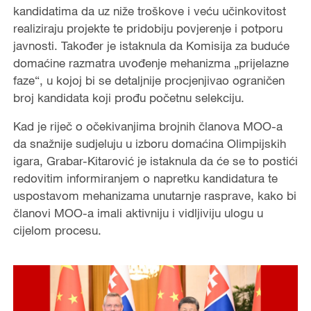
kandidatima da uz niže troškove i veću učinkovitost
realiziraju projekte te pridobiju povjerenje i potporu
javnosti. Također je istaknula da Komisija za buduće
domaćine razmatra uvođenje mehanizma „prijelazne
faze“, u kojoj bi se detaljnije procjenjivao ograničen
broj kandidata koji prođu početnu selekciju.
Kad je riječ o očekivanjima brojnih članova MOO-a
da snažnije sudjeluju u izboru domaćina Olimpijskih
igara, Grabar-Kitarović je istaknula da će se to postići
redovitim informiranjem o napretku kandidatura te
uspostavom mehanizama unutarnje rasprave, kako bi
članovi MOO-a imali aktivniju i vidljiviju ulogu u
cijelom procesu.