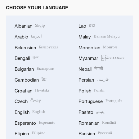
CHOOSE YOUR LANGUAGE
Shqip
ລາວ
Albanian
Lao
العربية
Bahasa Melayu
Arabic
Malay
Беларуская
Монгол
Belarusian
Mongolian
বাংলা
မြန်မာဘာသာ
Bengali
Myanmar
Български
नेपाली
Bulgarian
Nepali
ខ្មែរ
فارسی
Cambodian
Persian
Hrvatski
Polski
Croatian
Polish
Český
Português
Czech
Portuguese
English
پښتو
English
Pashto
Esperanto
Română
Esperanto
Romanian
Filipino
Русский
Filipino
Russian