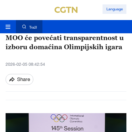
Language
TražI
MOO će povećati transparentnost u
izboru domaćina Olimpijskih igara
2026-02-05 08:42:54
Share