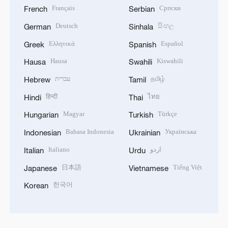
Français
Српски
French
Serbian
Deutsch
සිංහල
German
Sinhala
Ελληνικά
Español
Greek
Spanish
Hausa
Kiswahili
Hausa
Swahili
עברית
தமிழ்
Hebrew
Tamil
हिन्दी
ไทย
Hindi
Thai
Magyar
Türkçe
Hungarian
Turkish
Bahasa Indonesia
Українська
Indonesian
Ukrainian
Italiano
اردو
Italian
Urdu
日本語
Tiếng Việt
Japanese
Vietnamese
한국어
Korean