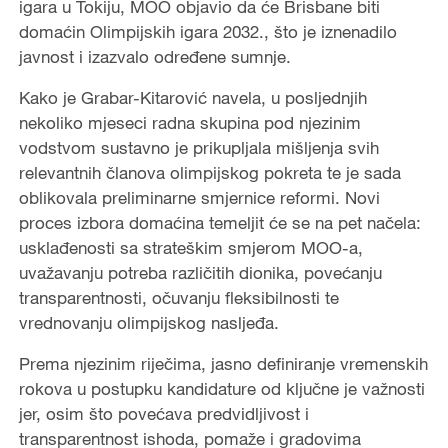
igara u Tokiju, MOO objavio da će Brisbane biti
domaćin Olimpijskih igara 2032., što je iznenadilo
javnost i izazvalo određene sumnje.
Kako je Grabar-Kitarović navela, u posljednjih
nekoliko mjeseci radna skupina pod njezinim
vodstvom sustavno je prikupljala mišljenja svih
relevantnih članova olimpijskog pokreta te je sada
oblikovala preliminarne smjernice reformi. Novi
proces izbora domaćina temeljit će se na pet načela:
usklađenosti sa strateškim smjerom MOO-a,
uvažavanju potreba različitih dionika, povećanju
transparentnosti, očuvanju fleksibilnosti te
vrednovanju olimpijskog nasljeđa.
Prema njezinim riječima, jasno definiranje vremenskih
rokova u postupku kandidature od ključne je važnosti
jer, osim što povećava predvidljivost i
transparentnost ishoda, pomaže i gradovima