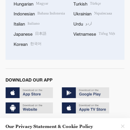
Magyar
Türkçe
Hungarian
Turkish
Bahasa Indonesia
Українська
Indonesian
Ukrainian
Italiano
اردو
Italian
Urdu
日本語
Tiếng Việt
Japanese
Vietnamese
한국어
Korean
DOWNLOAD OUR APP
Copyright © 2024 CGTN.
Our Privacy Statement & Cookie Policy