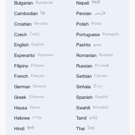
Български
नेपाली
Bulgarian
Nepali
ខ្មែរ
فارسی
Cambodian
Persian
Hrvatski
Polski
Croatian
Polish
Český
Português
Czech
Portuguese
English
پښتو
English
Pashto
Esperanto
Română
Esperanto
Romanian
Filipino
Русский
Filipino
Russian
Français
Српски
French
Serbian
Deutsch
සිංහල
German
Sinhala
Ελληνικά
Español
Greek
Spanish
Hausa
Kiswahili
Hausa
Swahili
עברית
தமிழ்
Hebrew
Tamil
हिन्दी
ไทย
Hindi
Thai