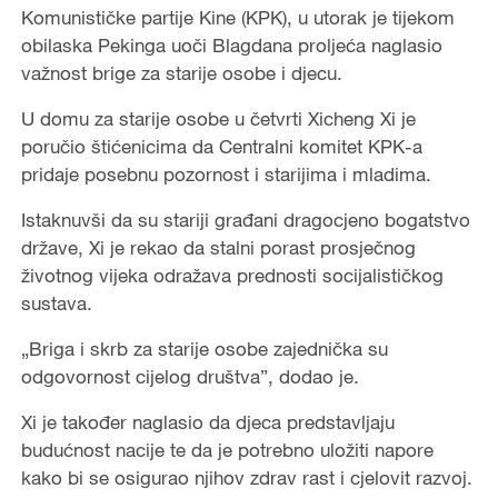
Komunističke partije Kine (KPK), u utorak je tijekom
obilaska Pekinga uoči Blagdana proljeća naglasio
važnost brige za starije osobe i djecu.
U domu za starije osobe u četvrti Xicheng Xi je
poručio štićenicima da Centralni komitet KPK-a
pridaje posebnu pozornost i starijima i mladima.
Istaknuvši da su stariji građani dragocjeno bogatstvo
države, Xi je rekao da stalni porast prosječnog
životnog vijeka odražava prednosti socijalističkog
sustava.
„Briga i skrb za starije osobe zajednička su
odgovornost cijelog društva”, dodao je.
Xi je također naglasio da djeca predstavljaju
budućnost nacije te da je potrebno uložiti napore
kako bi se osigurao njihov zdrav rast i cjelovit razvoj.