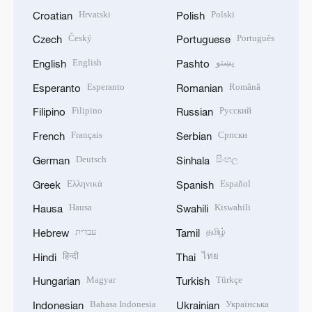
Hrvatski
Polski
Croatian
Polish
Český
Português
Czech
Portuguese
English
پښتو
English
Pashto
Esperanto
Română
Esperanto
Romanian
Filipino
Русский
Filipino
Russian
Français
Српски
French
Serbian
Deutsch
සිංහල
German
Sinhala
Ελληνικά
Español
Greek
Spanish
Hausa
Kiswahili
Hausa
Swahili
עברית
தமிழ்
Hebrew
Tamil
हिन्दी
ไทย
Hindi
Thai
Magyar
Türkçe
Hungarian
Turkish
Bahasa Indonesia
Українська
Indonesian
Ukrainian