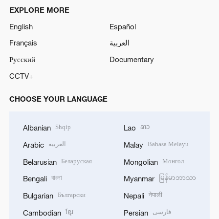
EXPLORE MORE
English
Español
Français
العربية
Русский
Documentary
CCTV+
CHOOSE YOUR LANGUAGE
Shqip
ລາວ
Albanian
Lao
العربية
Bahasa Melayu
Arabic
Malay
Беларуская
Монгол
Belarusian
Mongolian
বাংলা
မြန်မာဘာသာ
Bengali
Myanmar
Български
नेपाली
Bulgarian
Nepali
ខ្មែរ
فارسی
Cambodian
Persian