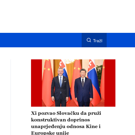
TražI
Xi pozvao Slovačku da pruži
konstruktivan doprinos
unaprjeđenju odnosa Kine i
Europske unije