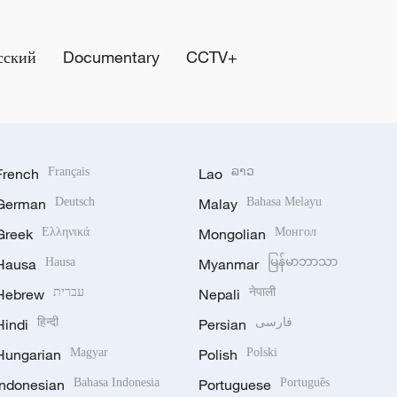
сский
Documentary
CCTV+
French
Français
Lao
ລາວ
German
Deutsch
Malay
Bahasa Melayu
Greek
Ελληνικά
Mongolian
Монгол
Hausa
Hausa
Myanmar
မြန်မာဘာသာ
Hebrew
עברית
Nepali
नेपाली
Hindi
हिन्दी
Persian
فارسی
Hungarian
Magyar
Polish
Polski
Indonesian
Bahasa Indonesia
Portuguese
Português