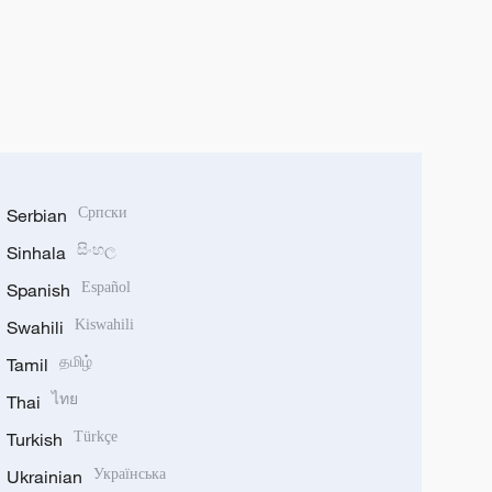
Serbian
Српски
Sinhala
සිංහල
Spanish
Español
Swahili
Kiswahili
Tamil
தமிழ்
Thai
ไทย
Turkish
Türkçe
Ukrainian
Українська