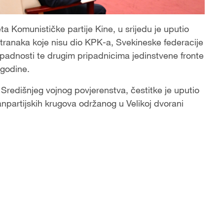
ta Komunističke partije Kine, u srijedu je uputio
stranaka koje nisu dio KPK-a, Svekineske federacije
ipadnosti te drugim pripadnicima jedinstvene fronte
 godine.
k Središnjeg vojnog povjerenstva, čestitke je uputio
npartijskih krugova održanog u Velikoj dvorani