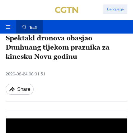
Language
TražI
Spektakl dronova obasjao
Dunhuang tijekom praznika za
kinesku Novu godinu
2026-02-24 06:31:51
Share