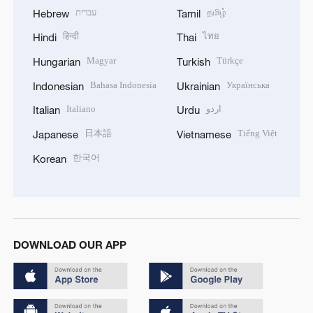
עברית
தமிழ்
Hebrew
Tamil
हिन्दी
ไทย
Hindi
Thai
Magyar
Türkçe
Hungarian
Turkish
Bahasa Indonesia
Українська
Indonesian
Ukrainian
Italiano
اردو
Italian
Urdu
日本語
Tiếng Việt
Japanese
Vietnamese
한국어
Korean
DOWNLOAD OUR APP