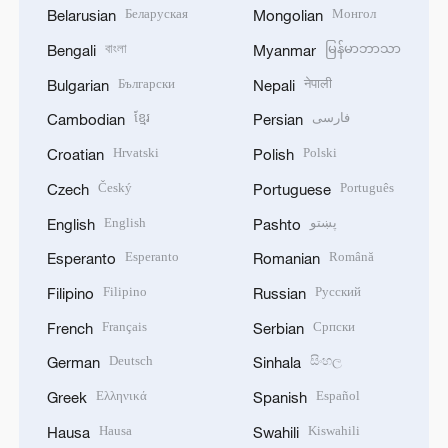
Беларуская
Монгол
Belarusian
Mongolian
বাংলা
မြန်မာဘာသာ
Bengali
Myanmar
Български
नेपाली
Bulgarian
Nepali
ខ្មែរ
فارسی
Cambodian
Persian
Hrvatski
Polski
Croatian
Polish
Český
Português
Czech
Portuguese
English
پښتو
English
Pashto
Esperanto
Română
Esperanto
Romanian
Filipino
Русский
Filipino
Russian
Français
Српски
French
Serbian
Deutsch
සිංහල
German
Sinhala
Ελληνικά
Español
Greek
Spanish
Hausa
Kiswahili
Hausa
Swahili