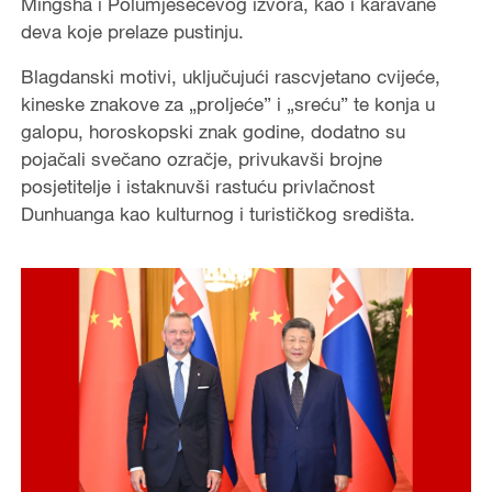
Mingsha i Polumjesečevog izvora, kao i karavane
deva koje prelaze pustinju.
e
Blagdanski motivi, uključujući rascvjetano cvijeće,
o
kineske znakove za „proljeće” i „sreću” te konja u
galopu, horoskopski znak godine, dodatno su
pojačali svečano ozračje, privukavši brojne
posjetitelje i istaknuvši rastuću privlačnost
Dunhuanga kao kulturnog i turističkog središta.