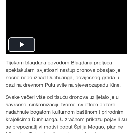
P
Tijekom blagdana povodom Blagdana proljeća
l
spektakularni svjetlosni nastup dronova obasjao je
a
noćno nebo iznad Dunhuanga, povijesnog grada u
oazi na drevnom Putu svile na sjeverozapadu Kine.
y
Svake večeri više od tisuću dronova uzlijetalo je u
V
savršenoj sinkronizaciji, tvoreći svjetleće prizore
nadahnute bogatom kulturnom baštinom i prirodnim
i
krajolicima Dunhuanga. U zračnom prikazu pojavili su
se prepoznatljivi motivi poput Špilja Mogao, planine
d