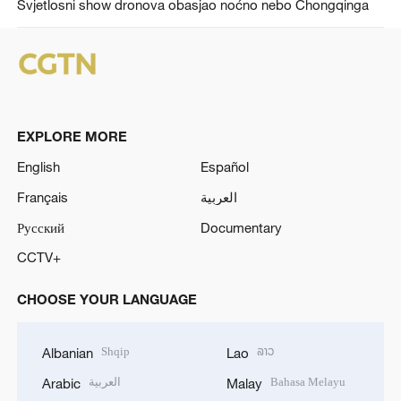
Svjetlosni show dronova obasjao noćno nebo Chongqinga
EXPLORE MORE
English
Español
Français
العربية
Русский
Documentary
CCTV+
CHOOSE YOUR LANGUAGE
Shqip
ລາວ
Albanian
Lao
العربية
Bahasa Melayu
Arabic
Malay