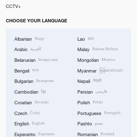
CCTV+
CHOOSE YOUR LANGUAGE
Shqip
ລາວ
Albanian
Lao
العربية
Bahasa Melayu
Arabic
Malay
Беларуская
Монгол
Belarusian
Mongolian
বাংলা
မြန်မာဘာသာ
Bengali
Myanmar
Български
नेपाली
Bulgarian
Nepali
ខ្មែរ
فارسی
Cambodian
Persian
Hrvatski
Polski
Croatian
Polish
Český
Português
Czech
Portuguese
English
پښتو
English
Pashto
Esperanto
Română
Esperanto
Romanian