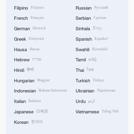
Filipino
Русский
Filipino
Russian
Français
Српски
French
Serbian
Deutsch
සිංහල
German
Sinhala
Ελληνικά
Español
Greek
Spanish
Hausa
Kiswahili
Hausa
Swahili
עברית
தமிழ்
Hebrew
Tamil
हिन्दी
ไทย
Hindi
Thai
Magyar
Türkçe
Hungarian
Turkish
Bahasa Indonesia
Українська
Indonesian
Ukrainian
Italiano
اردو
Italian
Urdu
日本語
Tiếng Việt
Japanese
Vietnamese
한국어
Korean