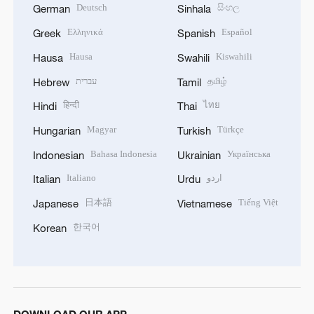
Deutsch
සිංහල
German
Sinhala
Ελληνικά
Español
Greek
Spanish
Hausa
Kiswahili
Hausa
Swahili
עברית
தமிழ்
Hebrew
Tamil
हिन्दी
ไทย
Hindi
Thai
Magyar
Türkçe
Hungarian
Turkish
Bahasa Indonesia
Українська
Indonesian
Ukrainian
Italiano
اردو
Italian
Urdu
日本語
Tiếng Việt
Japanese
Vietnamese
한국어
Korean