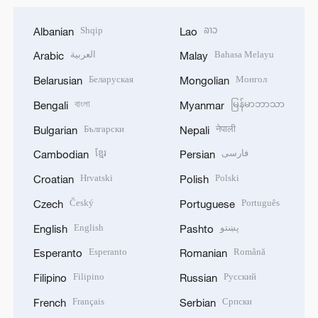
Shqip
ລາວ
Albanian
Lao
العربية
Bahasa Melayu
Arabic
Malay
Беларуская
Монгол
Belarusian
Mongolian
বাংলা
မြန်မာဘာသာ
Bengali
Myanmar
Български
नेपाली
Bulgarian
Nepali
ខ្មែរ
فارسی
Cambodian
Persian
Hrvatski
Polski
Croatian
Polish
Český
Português
Czech
Portuguese
English
پښتو
English
Pashto
Esperanto
Română
Esperanto
Romanian
Filipino
Русский
Filipino
Russian
Français
Српски
French
Serbian