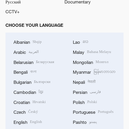
Русский
Documentary
CCTV+
CHOOSE YOUR LANGUAGE
Shqip
ລາວ
Albanian
Lao
العربية
Bahasa Melayu
Arabic
Malay
Беларуская
Монгол
Belarusian
Mongolian
বাংলা
မြန်မာဘာသာ
Bengali
Myanmar
Български
नेपाली
Bulgarian
Nepali
ខ្មែរ
فارسی
Cambodian
Persian
Hrvatski
Polski
Croatian
Polish
Český
Português
Czech
Portuguese
English
پښتو
English
Pashto