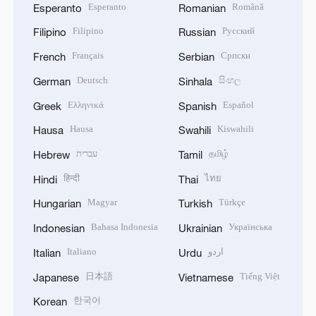
Esperanto
Română
Esperanto
Romanian
Filipino
Русский
Filipino
Russian
Français
Српски
French
Serbian
Deutsch
සිංහල
German
Sinhala
Ελληνικά
Español
Greek
Spanish
Hausa
Kiswahili
Hausa
Swahili
עברית
தமிழ்
Hebrew
Tamil
हिन्दी
ไทย
Hindi
Thai
Magyar
Türkçe
Hungarian
Turkish
Bahasa Indonesia
Українська
Indonesian
Ukrainian
Italiano
اردو
Italian
Urdu
日本語
Tiếng Việt
Japanese
Vietnamese
한국어
Korean